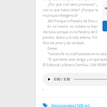
¿Por qué creí tales promesas? ¿Porq
c
M
con lo que había leído? ¿Porque tenía l
mi propia inteligencia?
i
¡No! Porque la Palabra de Dios⸴ que es
En mí mismo no estaba la fuente de l
ó
declara⸴ porque es la Palabra de Dios. Es
perdón divino y la vida eterna. Por lo 
Dios de amor y de verdad».
n
Daniel
“Vuestra fe no esté fundada en la sabid
d
“El que tiene sed⸴ venga; y el que qui
© Editorial La Buena Semilla⸴ 1166 PERR
e
e
“
n
Devocionales1508
m1