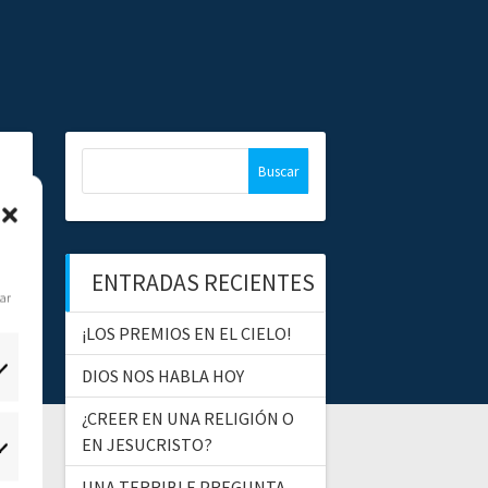
B
u
s
c
a
ENTRADAS RECIENTES
r
dar
:
¡LOS PREMIOS EN EL CIELO!
DIOS NOS HABLA HOY
¿CREER EN UNA RELIGIÓN O
EN JESUCRISTO?
tadísticas
UNA TERRIBLE PREGUNTA