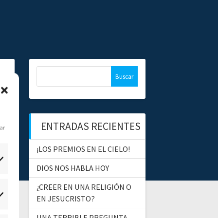
B
u
s
c
a
ENTRADAS RECIENTES
r
dar
:
¡LOS PREMIOS EN EL CIELO!
DIOS NOS HABLA HOY
¿CREER EN UNA RELIGIÓN O
EN JESUCRISTO?
tadísticas
UNA TERRIBLE PREGUNTA