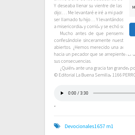
Y deseaba llenar su vientre de las algar
M
c
dijo:… Me levantaré e iré a mi padre⸴ y le
ser llamado tu hijo… Y levantándose⸴ vino
i
a misericordia⸴ y corrió⸴ y se echó sobre s
Mucho antes de que pensemos en v
ó
confesándole sinceramente nuestros pe
abiertos. ¿Hemos merecido una acogida 
hacia un pecador que se arrepiente! Él
n
sus consecuencias.
¿Quién⸴ ante una gracia tan grande⸴ po
d
© Editorial La Buena Semilla⸴ 1166 PERR
e
e
“
n
Devocionales1657
m1