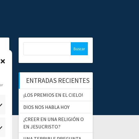
B
u
s
c
a
ENTRADAS RECIENTES
r
dar
:
¡LOS PREMIOS EN EL CIELO!
DIOS NOS HABLA HOY
¿CREER EN UNA RELIGIÓN O
EN JESUCRISTO?
tadísticas
UNA TERRIBLE PREGUNTA