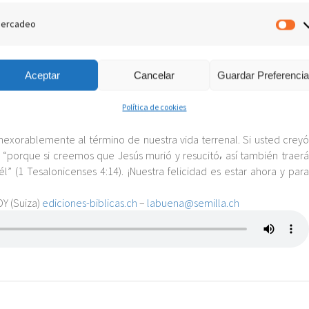
ercadeo
y si la muerte de nuestro cuerpo pone término a nuestra vida en la
M
s el fin de nuestra existencia. ¿Podemos considerar serenamente ese
Aceptar
Cancelar
Guardar Preferenci
ntra en la presencia de Jesús⸴ donde espera la resurrección para la
epentido: “Hoy estarás conmigo en el paraíso” (Lucas 23:43). Cuando
¿será para estar también junto a Jesús⸴ quien declaró: “Yo soy la
Política de cookies
exorablemente al término de nuestra vida terrenal. Si usted creyó
 “porque si creemos que Jesús murió y resucitó⸴ así también traerá
” (1 Tesalonicenses 4:14). ¡Nuestra felicidad es estar ahora y para
OY (Suiza)
ediciones-biblicas.ch
–
labuena@semilla.ch