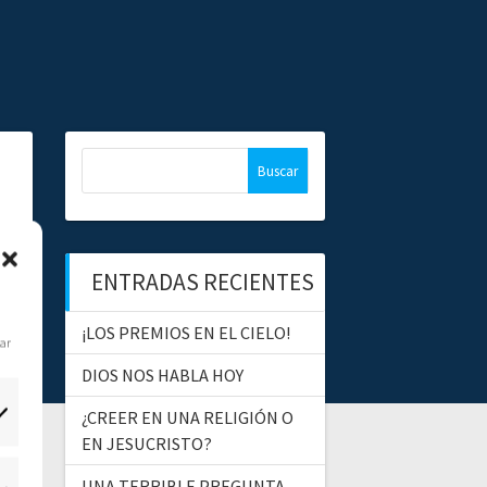
B
u
s
c
a
ENTRADAS RECIENTES
r
:
¡LOS PREMIOS EN EL CIELO!
dar
DIOS NOS HABLA HOY
¿CREER EN UNA RELIGIÓN O
EN JESUCRISTO?
UNA TERRIBLE PREGUNTA