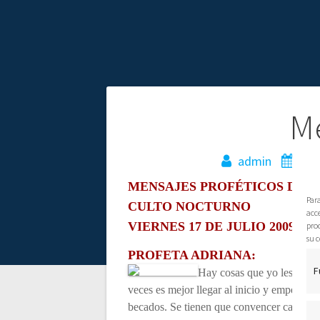
N
M
a
admin
24 
MENSAJES PROFÉTICOS DADO
v
Par
CULTO NOCTURNO
acce
e
pro
VIERNES 17 DE JULIO 2009
su c
PROFETA ADRIANA:
g
F
Hay cosas que yo les recu
veces es mejor llegar al inicio y empezar
a
becados. Se tienen que convencer cada vez 