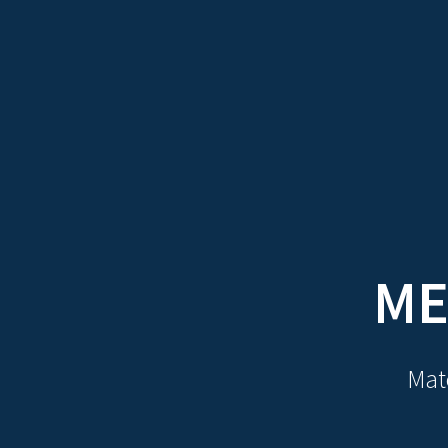
TRATADOS
AU
ME
Mate