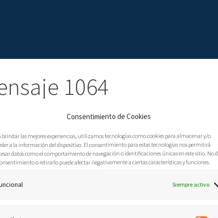
ensaje 1064
Enero, 2019
Mensajes proféticos
0
Consentimiento de Cookies
S EN LA CASA DE ORACIÓN
a brindar las mejores experiencias, utilizamos tecnologías como cookies para almacenar y/o
der a la información del dispositivo. El consentimiento para estas tecnologías nos permitirá
cesar datos como el comportamiento de navegación o identificaciones únicas en este sitio. No 
onsentimiento o retirarlo puede afectar negativamente a ciertas características y funciones.
uncional
Siempre activo
erdo⸴ porque yo quiero que cada día se vayan mejorando. Y muchas
 de cero. Devolverse y empezar. Ustedes son personas que están como
más⸴ día a día. Tienen que superar los límites. Porque es como el que