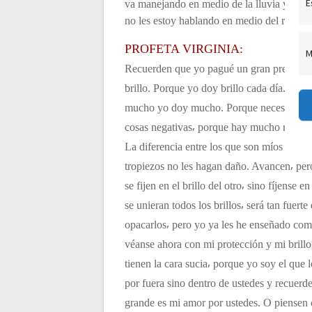
E
va manejando en medio de la lluvia y no tie
c
no les estoy hablando en medio del recreo⸴
PROFETA VIRGINIA:
M
i
Recuerden que yo pagué un gran precio por
brillo. Porque yo doy brillo cada día. Cad
ó
mucho yo doy mucho. Porque necesito que e
cosas negativas⸴ porque hay mucho negativo
n
La diferencia entre los que son míos y los q
d
tropiezos no les hagan daño. Avancen⸴ per
se fijen en el brillo del otro⸴ sino fíjense
e
se unieran todos los brillos⸴ será tan fuer
opacarlos⸴ pero yo ya les he enseñado co
e
véanse ahora con mi protección y mi brillo
tienen la cara sucia⸴ porque yo soy el que l
n
por fuera sino dentro de ustedes y recuerd
grande es mi amor por ustedes. O piensen 