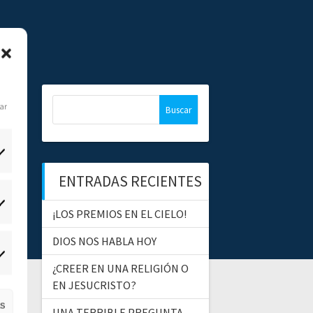
B
dar
u
s
c
a
ENTRADAS RECIENTES
r
:
tadísticas
¡LOS PREMIOS EN EL CIELO!
DIOS NOS HABLA HOY
ercadeo
¿CREER EN UNA RELIGIÓN O
EN JESUCRISTO?
as
UNA TERRIBLE PREGUNTA