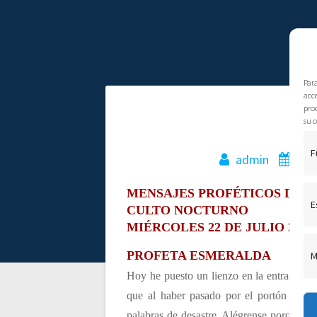
Par
acce
pro
N
M
su c
a
F
admin
24 
v
MENSAJES PROFÉTICOS DADO
E
CULTO NOCTURNO
e
MIÉRCOLES 22 DE JULIO 2009
PROFETA ESMERALDA
M
g
Hoy he puesto un lienzo en la entrada de
que al haber pasado por el portón se ha
a
palabras de desastre. Alégrense porque ho