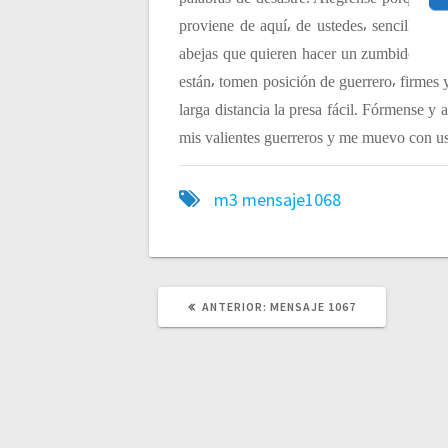
c
proviene de aquí⸴ de ustedes⸴ sencillos⸴ 
abejas que quieren hacer un zumbido en l
i
están⸴ tomen posición de guerrero⸴ firmes 
larga distancia la presa fácil. Fórmense y
ó
mis valientes guerreros y me muevo con us
n
m3
mensaje1068
d
e
ANTERIOR:
P
MENSAJE 1067
U
B
e
L
I
C
n
A
C
I
Ó