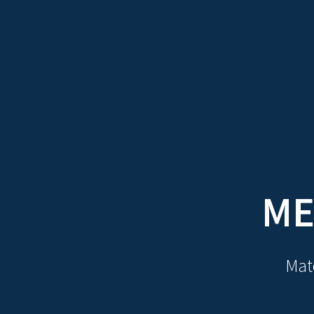
TRATADOS
AU
ME
Mate