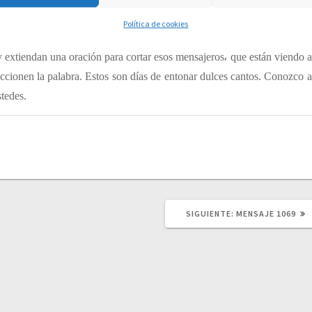
capaces de entonar esos cantos poderosos⸴ agradables a mis oídos. Hay
Política de cookies
os oídos de los que hoy no están aquí. Por eso quiero que desde donde
y extiendan una oración para cortar esos mensajeros⸴ que están viendo a
 accionen la palabra. Estos son días de entonar dulces cantos. Conozco a
tedes.
SIGUIENTE:
S
MENSAJE 1069
I
G
U
I
E
N
T
E
P