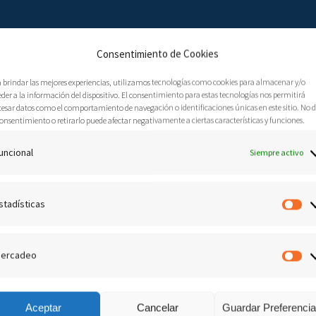
Consentimiento de Cookies
a brindar las mejores experiencias, utilizamos tecnologías como cookies para almacenar y/o
der a la información del dispositivo. El consentimiento para estas tecnologías nos permitirá
cesar datos como el comportamiento de navegación o identificaciones únicas en este sitio. No 
ensaje 1068
onsentimiento o retirarlo puede afectar negativamente a ciertas características y funciones.
uncional
Siempre activo
Enero, 2019
Mensajes proféticos
0
S EN LA CASA DE ORACIÓN
stadísticas
Es
ercadeo
M
 este lugar. Hay una atmósfera pesada y densa. Es necesario que sepan
 desvanecido un loro que quería distorsionar en sus oídos y entonar
Aceptar
Cancelar
Guardar Preferenci
y se han entonado palabras de alabanza⸴ de renuevo y de júbilo. Y eso