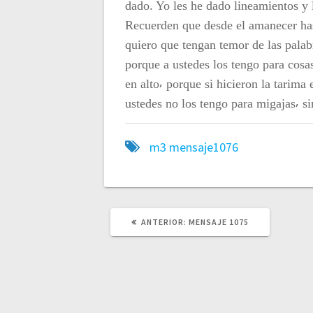
t
dado. Yo les he dado lineamientos y 
Recuerden que desde el amanecer has
r
quiero que tengan temor de las palabr
porque a ustedes los tengo para cosa
a
en alto⸴ porque si hicieron la tarima
ustedes no los tengo para migajas⸴ s
d
m3
mensaje1076
a
s
ANTERIOR:
P
MENSAJE 1075
U
B
L
I
C
A
C
I