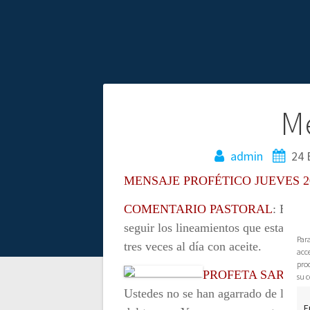
N
M
a
admin
24 
MENSAJE PROFÉTICO JUEVES 2
v
COMENTARIO PASTORAL
: El Se
e
seguir los lineamientos que establece
Par
tres veces al día con aceite.
acce
g
pro
PROFETA SARA
su c
a
Ustedes no se han agarrado de las r
F