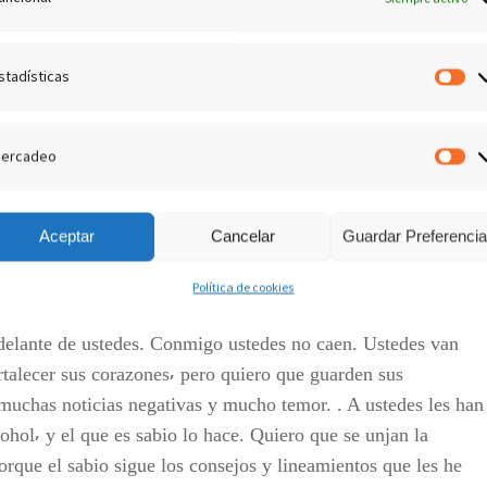
s se van a mantener. Porque este Sur va a ser sacudido⸴ y
a oír un zumbido sino que va a caer. Ustedes no pueden
engo un plan y también una estrategia. Por eso no se dejen
stadísticas
Es
 y vio humo⸴ y creyó que ya todo se había quemado⸴ y era
rolado. Estoy agregando a mi lista y aun agregaré más⸴ pero
é⸴ porque ustedes son las brocas que yo he insertado y no
ercadeo
M
rdido la eficacia de su labor. Si alguien hoy se siente débil
 escenario cambiado yo se los había prometido⸴ que lo iba a
Aceptar
Cancelar
Guardar Preferenci
 también hay una transformación en cada uno de ustedes⸴
Política de cookies
delante de ustedes. Conmigo ustedes no caen. Ustedes van
talecer sus corazones⸴ pero quiero que guarden sus
muchas noticias negativas y mucho temor. . A ustedes les han
ohol⸴ y el que es sabio lo hace. Quiero que se unjan la
porque el sabio sigue los consejos y lineamientos que les he