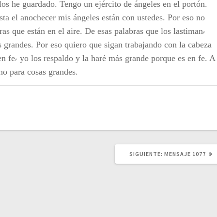
los he guardado. Tengo un ejército de ángeles en el portón.
ta el anochecer mis ángeles están con ustedes. Por eso no
as que están en el aire. De esas palabras que los lastiman⸴
s grandes. Por eso quiero que sigan trabajando con la cabeza
 en fe⸴ yo los respaldo y la haré más grande porque es en fe. A
ino para cosas grandes.
SIGUIENTE:
S
MENSAJE 1077
I
G
U
I
E
N
T
E