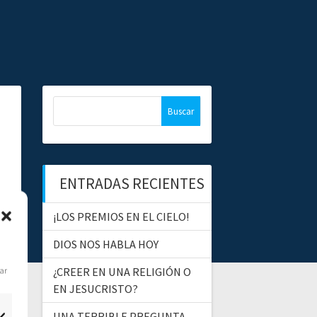
B
u
s
c
a
ENTRADAS RECIENTES
r
:
¡LOS PREMIOS EN EL CIELO!
DIOS NOS HABLA HOY
dar
¿CREER EN UNA RELIGIÓN O
EN JESUCRISTO?
UNA TERRIBLE PREGUNTA