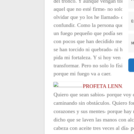
del tronco. Y aunque vengan tormenta
c
aquel que no esté firme⸴ no solo va 
olvidar que yo los he llamado⸴ que t
E
i
confundir. Como la persona que miró
un fuego pequeño que podía ser cont
ó
con pocos que han decidido me mover
M
se han torcido ni quebrado⸴ ni han pe
n
pida mi fortaleza. Y si hoy ven este
transformar. Pero no solo lo físico⸴
d
porque mi fuego va a caer.
PROFETA LENNA
e
Quiero que sean sabios⸴ porque voy 
caminando sin obstáculos. Quiero for
e
corazones y sus mentes⸴ porque hay 
n
dicho que se laven las manos con alc
cabeza con aceite tres veces al día⸴ 