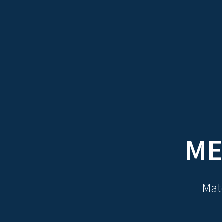
TRATADOS
AU
ME
Mate