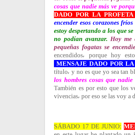
cosas que nadie más ve porque
DADO POR LA PROFETA
encender esos corazones frío
estoy despertando a los que s
no podían avanzar.
Hoy me e
pequeñas fogatas se encendie
encendidos⸴ porque hoy est
MENSAJE DADO POR LA
título⸴ y no es que yo sea tan
los hombres cosas que nadie 
También es por esto que los v
vivencias⸴ por eso se las voy a d
SÁBADO 17 DE JUNIO:
ME
en este lugar he plantado un j