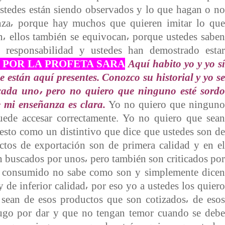
stedes están siendo observados y lo que hagan o no
za⸴ porque hay muchos que quieren imitar lo que
n⸴ ellos también se equivocan⸴ porque ustedes saben
 responsabilidad y ustedes han demostrado estar
 POR LA PROFETA SARA
Aquí habito yo y yo sí
e están aquí presentes. Conozco su historial y yo se
cada uno⸴ pero no quiero que ninguno esté sordo
 mi enseñanza es clara.
Yo no quiero que ninguno
uede accesar correctamente. Yo no quiero que sean
uesto como un distintivo que dice que ustedes son de
ctos de exportación son de primera calidad y en el
 buscados por unos⸴ pero también son criticados por
ha consumido no sabe como son y simplemente dicen
 de inferior calidad⸴ por eso yo a ustedes los quiero
e sean de esos productos que son cotizados⸴ de esos
ugo por dar y que no tengan temor cuando se debe