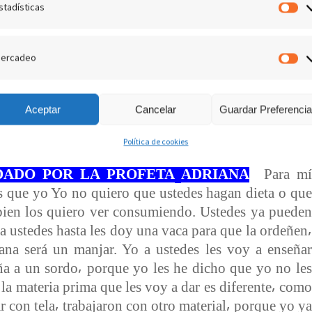
 Yo estoy trabajando como el pintor que hace unos
stadísticas
Es
ue el proceso sea lento⸴ yo les digo que falta poco
ta.
Yo quiero que ustedes depositen su confianza⸴
ercadeo
ces han depositado su confianza en hombres⸴ en
M
 les digo que a ustedes no los voy a defraudar⸴ solo
crean que ustedes son instrumentos porque yo en
Aceptar
Cancelar
Guardar Preferenci
Yo a ustedes los veo diferentes a los demás⸴ porque
stedes son útiles. Yo no me he equivocado. Yo no
Política de cookies
 ha logrado nada⸴ porque todo lo tengo escrito y yo
DADO POR LA PROFETA
ADRIANA
Para mí
es que yo Yo no quiero que ustedes hagan dieta o que
ien los quiero ver consumiendo. Ustedes ya pueden
 ustedes hasta les doy una vaca para que la ordeñen⸴
na será un manjar. Yo a ustedes les voy a enseñar
a a un sordo⸴ porque yo les he dicho que yo no les
la materia prima que les voy a dar es diferente⸴ como
r con tela⸴ trabajaron con otro material⸴ porque yo ya