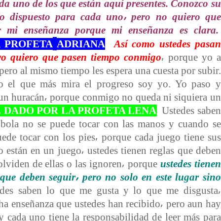
cada uno de los que están aquí presentes. Conozco su
ngo dispuesto para cada uno⸴ pero no quiero que
r mi enseñanza porque mi enseñanza es clara.
 PROFETA
ADRIANA
Así como ustedes pasan
í yo quiero que pasen tiempo conmigo
⸴ porque yo a
 pero al mismo tiempo les espera una cuesta por subir.
o el que más mira el progreso soy yo. Yo paso y
 un huracán⸴ porque conmigo no queda ni siquiera un
 DADO POR LA PROFETA LENA
Ustedes saben
 bola no se puede tocar con las manos y cuando se
uede tocar con los pies⸴ porque cada juego tiene sus
o están en un juego⸴ ustedes tienen reglas que deben
olviden de ellas o las ignoren⸴ porque
ustedes tienen
ue deben seguir⸴ pero no solo en este lugar sino
des saben lo que me gusta y lo que me disgusta⸴
ha enseñanza que ustedes han recibido⸴ pero aun hay
y cada uno tiene la responsabilidad de leer más para