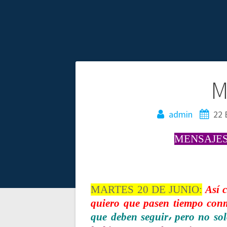
N
M
a
admin
22 
v
MENSAJES
e
g
MARTES 20 DE JUNIO:
Así 
quiero que pasen tiempo conm
a
que deben seguir⸴ pero no sol