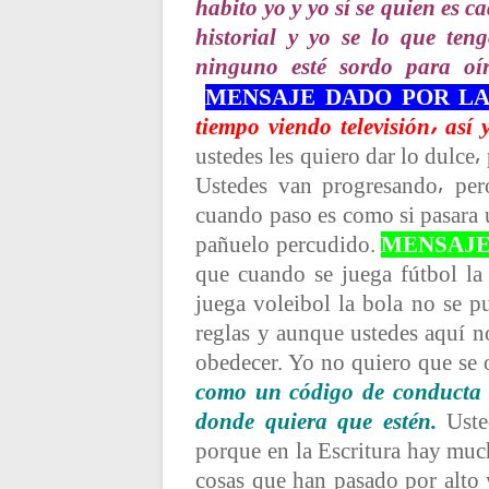
habito yo y yo sí se quien es 
c
historial y yo se lo que te
ninguno esté sordo para oí
i
MENSAJE DADO POR LA
tiempo viendo televisión⸴ as
ó
ustedes les quiero dar lo dulce⸴
Ustedes van progresando⸴ per
n
cuando paso es como si pasara
pañuelo percudido.
MENSAJE
d
que cuando se juega fútbol la
juega voleibol la bola no se p
e
reglas y aunque ustedes aquí n
obedecer. Yo no quiero que se 
e
como un código de conducta q
donde quiera que estén.
Uste
n
porque en la Escritura hay muc
cosas que han pasado por alto 