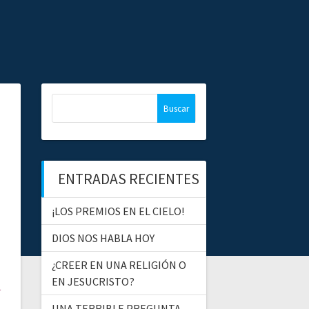
B
u
s
c
a
ENTRADAS RECIENTES
r
:
¡LOS PREMIOS EN EL CIELO!
DIOS NOS HABLA HOY
¿CREER EN UNA RELIGIÓN O
EN JESUCRISTO?
UNA TERRIBLE PREGUNTA