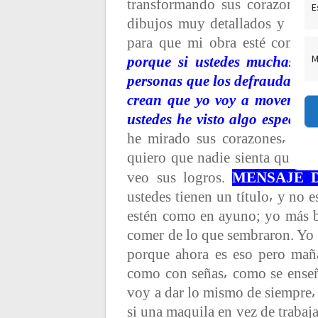
transformando sus corazones.
E
dibujos muy detallados y aunq
para que mi obra esté comple
M
porque si ustedes muchas ve
personas que los defraudan⸴ yo
crean que yo voy a moverme⸴ 
ustedes he visto algo especial.
he mirado sus corazones⸴ y u
quiero que nadie sienta que no
veo sus logros.
MENSAJE 
ustedes tienen un título⸴ y no 
estén como en ayuno; yo más b
comer de lo que sembraron. Yo a
porque ahora es eso pero maña
como con señas⸴ como se enseñ
voy a dar lo mismo de siempre⸴ 
si una maquila en vez de trabaja