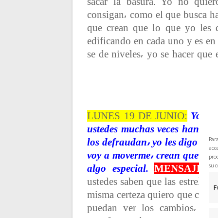
sacar la basura. Yo no quie
consigan⸴ como el que busca ha
que crean que lo que yo les d
edificando en cada uno y es en 
se de niveles⸴ yo se hacer que 
LUNES 19 DE JUNIO:
Yo qui
ustedes muchas veces han dep
Par
los defraudan⸴ yo les digo que
acce
voy a moverme⸴ crean que uste
pro
su c
algo especial.
MENSAJE D
ustedes saben que las estrellas 
F
misma certeza quiero que crea
puedan ver los cambios⸴ yo