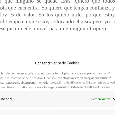
ro que ninguno se quede atrás⸴ quiero que todos
sta que encuentra. Yo quiero que tengan confianza y
oy es de valor. Yo los quiero útiles porque estoy
el tiempo en que estoy colocando el piso⸴ pero yo sí
ese piso quede a nivel para que ninguno tropiece.
ero que ustedes depositen su confianza⸴ porque si
Consentimiento de Cookies
ositado su confianza en hombres⸴ en personas que
a brindar las mejores experiencias, utilizamos tecnologías como cookies para almacenar y/o
 a ustedes no los voy a defraudar⸴ solo crean que yo
der a la información del dispositivo. El consentimiento para estas tecnologías nos permitirá
des son instrumentos porque yo en ustedes he visto
cesar datos como el comportamiento de navegación o identificaciones únicas en este sitio. No 
onsentimiento o retirarlo puede afectar negativamente a ciertas características y funciones.
ADO POR LA PROFETA REBECA
Así como
están en el cielo⸴ aunque ustedes no las sean⸴ con esa
uncional
Siempre activo
n que yo estoy haciendo cambios y aunque ustedes no
 sí los veo porque yo soy el que opero y estoy