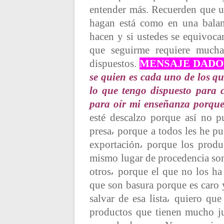
t
entender más. Recuerden que u
hagan está como en una balan
r
hacen y si ustedes se equivoca
que seguirme requiere mucha
a
dispuestos.
MENSAJE DADO
se quien es cada uno de los qu
d
lo que tengo dispuesto para 
para oír mi enseñanza porque
a
esté descalzo porque así no p
presa⸴ porque a todos les he p
s
exportación⸴ porque los produ
mismo lugar de procedencia son
otros⸴ porque el que no los 
que son basura porque es caro y
salvar de esa lista⸴ quiero qu
productos que tienen mucho j