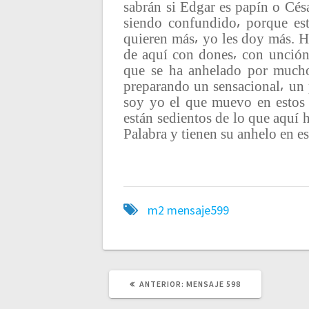
t
sabrán si Edgar es papín o Césa
siendo confundido⸴ porque est
quieren más⸴ yo les doy más. Ho
r
de aquí con dones⸴ con unción⸴
que se ha anhelado por mucho
a
preparando un sensacional⸴ un
soy yo el que muevo en estos
d
están sedientos de lo que aquí
Palabra y tienen su anhelo en es
a
s
m2
mensaje599
ANTERIOR:
P
MENSAJE 598
U
B