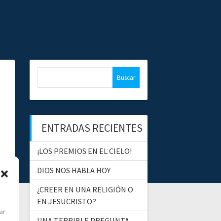
B
u
s
c
a
ENTRADAS RECIENTES
r
:
¡LOS PREMIOS EN EL CIELO!
DIOS NOS HABLA HOY
¿CREER EN UNA RELIGIÓN O
EN JESUCRISTO?
dar
UNA TERRIBLE PREGUNTA