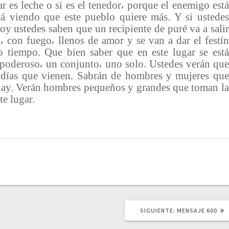
r es leche o si es el tenedor⸴ porque el enemigo está
á viendo que este pueblo quiere más. Y si ustedes
y ustedes saben que un recipiente de puré va a salir
 con fuego⸴ llenos de amor y se van a dar el festín
 tiempo. Que bien saber que en este lugar se está
 poderoso⸴ un conjunto⸴ uno solo. Ustedes verán que
 días que vienen. Sabrán de hombres y mujeres que
 hay. Verán hombres pequeños y grandes que toman la
te lugar.
SIGUIENTE:
S
MENSAJE 600
I
G