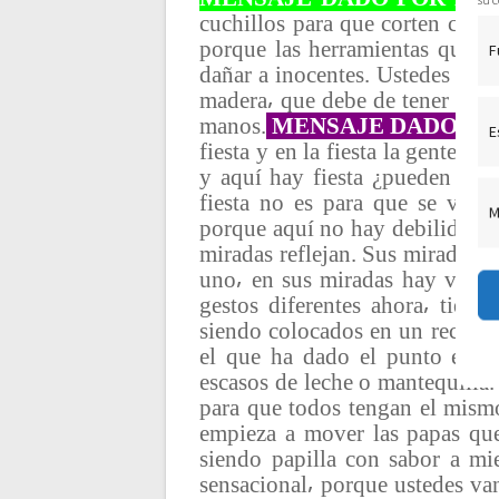
cuchillos para que corten cora
c
porque las herramientas que le
F
dañar a inocentes. Ustedes deb
i
madera⸴ que debe de tener cuid
manos.
MENSAJE DADO PO
E
ó
fiesta y en la fiesta la gente ¿
y aquí hay fiesta ¿pueden ver 
fiesta no es para que se vean
n
M
porque aquí no hay debilidad. U
miradas reflejan. Sus miradas 
d
uno⸴ en sus miradas hay victori
gestos diferentes ahora⸴ tien
e
siendo colocados en un recipien
el que ha dado el punto exact
escasos de leche o mantequilla.
e
para que todos tengan el mism
empieza a mover las papas que
n
siendo papilla con sabor a mi
sensacional⸴ porque ustedes van 