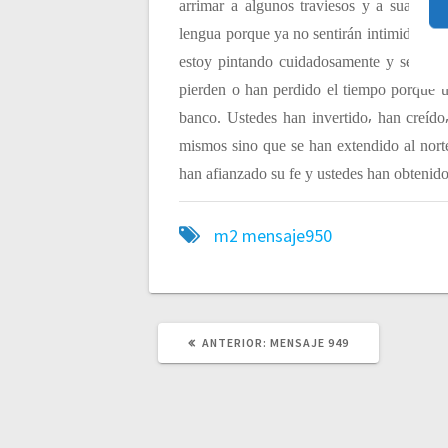
arrimar a algunos traviesos y a suaviza
c
lengua porque ya no sentirán intimidados s
estoy pintando cuidadosamente y se que c
i
pierden o han perdido el tiempo porque u
banco. Ustedes han invertido⸴ han creído
ó
mismos sino que se han extendido al nort
han afianzado su fe y ustedes han obtenido
n
m2
mensaje950
d
e
e
ANTERIOR:
P
MENSAJE 949
U
B
L
n
I
C
A
C