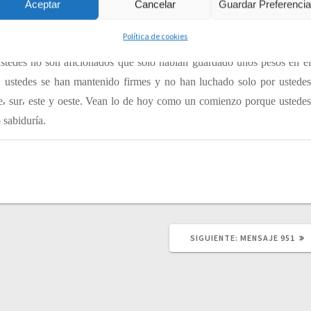
Aceptar
Cancelar
Guardar Preferenci
r algunos corazones endurecidos y muchos de ustedes van a soltar la
ino que se expresarán de mí con libertad. Ustedes son el lienzo y yo lo
Política de cookies
olores usar y cuantas capas necesitan. Por eso no crean que ustedes
stedes no son aficionados que solo habían guardado unos pesos en el
⸴ ustedes se han mantenido firmes y no han luchado solo por ustedes
e⸴ sur⸴ este y oeste. Vean lo de hoy como un comienzo porque ustedes
 sabiduría.
SIGUIENTE:
S
MENSAJE 951
I
G
U
I
E
N
T