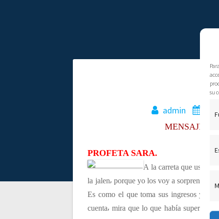
Par
acce
N
M
pro
su c
a
admin
24 
F
MENSAJES PR
v
E
PROFETA SARA.
e
A la carreta que ustedes
g
la jalen⸴ porque yo los voy a sorprender a
M
Es como el que toma sus ingresos y los 
a
cuenta⸴ mira que lo que había supera lo q