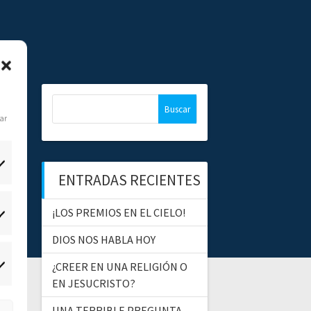
B
u
dar
s
c
a
ENTRADAS RECIENTES
r
:
¡LOS PREMIOS EN EL CIELO!
tadísticas
DIOS NOS HABLA HOY
¿CREER EN UNA RELIGIÓN O
ercadeo
EN JESUCRISTO?
UNA TERRIBLE PREGUNTA