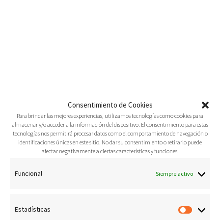
Consentimiento de Cookies
Para brindar las mejores experiencias, utilizamos tecnologías como cookies para
almacenar y/o acceder a la información del dispositivo. El consentimiento para estas
tecnologías nos permitirá procesar datos como el comportamiento de navegación o
identificaciones únicas en este sitio. No dar su consentimiento o retirarlo puede
afectar negativamente a ciertas características y funciones.
Funcional
Siempre activo
Estadísticas
Estadís