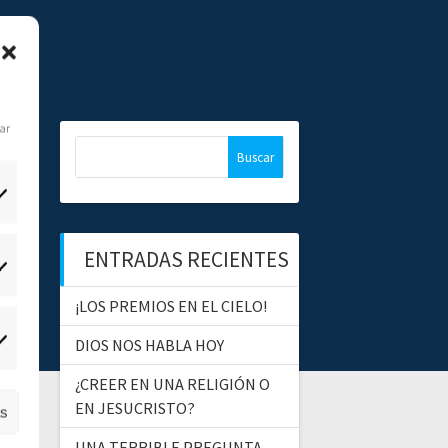
dar
B
u
s
c
a
ENTRADAS RECIENTES
r
tadísticas
:
¡LOS PREMIOS EN EL CIELO!
DIOS NOS HABLA HOY
ercadeo
¿CREER EN UNA RELIGIÓN O
EN JESUCRISTO?
as
UNA TERRIBLE PREGUNTA