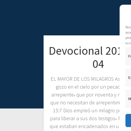
Par
acce
pro
su c
Devocional 2016
F
04
E
EL MAYOR DE LOS MILAGROS Así hab
gozo en el cielo por un pecador q
arrepiente⸴ que por noventa y nueve
M
que no necesitan de arrepentimiento
15:7 Dios empleó un milagro poco
para liberar a sus dos testigos⸴ Pablo 
que estaban encadenados en una cár