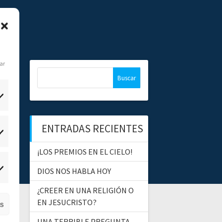
dar
B
u
s
c
a
ENTRADAS RECIENTES
r
tadísticas
:
¡LOS PREMIOS EN EL CIELO!
DIOS NOS HABLA HOY
ercadeo
¿CREER EN UNA RELIGIÓN O
EN JESUCRISTO?
as
UNA TERRIBLE PREGUNTA