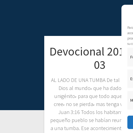
Par
acce
pro
su c
Devocional 2016
F
03
E
AL LADO DE UNA TUMBA De tal man
Dios al mundo⸴ que ha dado a su 
unigénito⸴ para que todo aquel que
M
cree⸴ no se pierda⸴ mas tenga vida e
Juan 3:16 Todos los habitantes d
pequeño pueblo se habían reunido e
a una tumba. Ese acontecimiento no