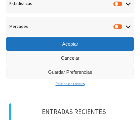
Estadísticas
Estadís
admin
13 Febrero, 2019
0
Mercadeo
Merca
Aceptar
Cancelar
B
u
Guardar Preferencias
s
Política de cookies
c
a
r
:
ENTRADAS RECIENTES
¡LOS PREMIOS EN EL CIELO!
DIOS NOS HABLA HOY