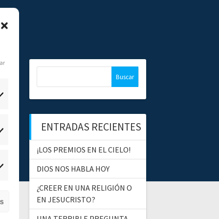
dar
B
u
s
c
a
ENTRADAS RECIENTES
r
tadísticas
:
¡LOS PREMIOS EN EL CIELO!
DIOS NOS HABLA HOY
ercadeo
¿CREER EN UNA RELIGIÓN O
EN JESUCRISTO?
as
UNA TERRIBLE PREGUNTA