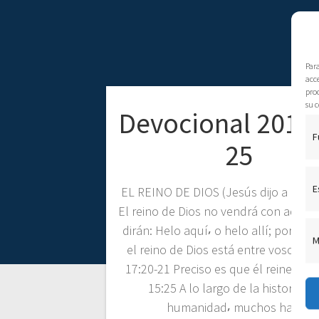
Par
acce
pro
su c
Devocional 2016
F
25
E
EL REINO DE DIOS (Jesús dijo a los fa
El reino de Dios no vendrá con adverte
dirán: Helo aquí⸴ o helo allí; porque
M
el reino de Dios está entre vosotros
17:20-21 Preciso es que él reine. 1 Co
15:25 A lo largo de la historia de
humanidad⸴ muchos han…