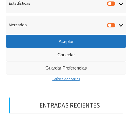
Estadísticas
Estadís
admin
13 Febrero, 2019
0
Mercadeo
Merca
Aceptar
Cancelar
B
u
Guardar Preferencias
s
Política de cookies
c
a
r
:
ENTRADAS RECIENTES
¡LOS PREMIOS EN EL CIELO!
DIOS NOS HABLA HOY