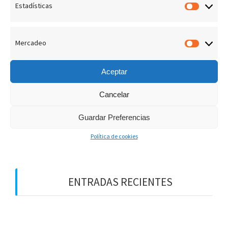
Estadísticas
Estadís
admin
22 Enero, 2019
0
Mercadeo
Merca
Aceptar
Cancelar
B
u
Guardar Preferencias
s
Política de cookies
c
a
r
:
ENTRADAS RECIENTES
¡LOS PREMIOS EN EL CIELO!
DIOS NOS HABLA HOY