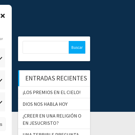
dar
B
u
s
c
a
ENTRADAS RECIENTES
r
tadísticas
:
¡LOS PREMIOS EN EL CIELO!
DIOS NOS HABLA HOY
ercadeo
¿CREER EN UNA RELIGIÓN O
EN JESUCRISTO?
as
UNA TERRIBLE PREGUNTA