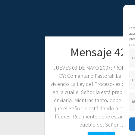
Par
acce
pro
su c
Mensaje 428
F
JUEVES 03 DE MAYO 2007:PROFECÍA
HOY: Comentario Pastoral: La Iglesi
E
viviendo La Ley del Proceso⸴ es decir 
en la cual el Señor la está preparan
enviarla. Mientras tanto⸴ debe apre
M
que el Señor le está dando a través
líderes. Realmente debe estar vivie
pueblo del Señor…