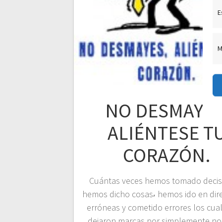
E
M
NO DESMAYES
ALIÉNTESE T
CORAZÓN.
Cuántas veces hemos tomado decis
hemos dicho cosas⸴ hemos ido en dir
erróneas y cometido errores los cua
dejaron marcas por simplemente no