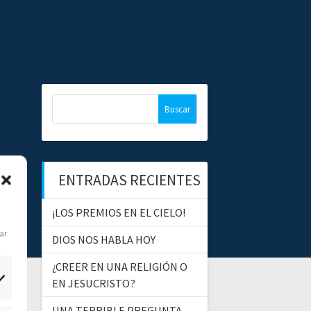
B
u
s
c
a
ENTRADAS RECIENTES
r
:
¡LOS PREMIOS EN EL CIELO!
dar
DIOS NOS HABLA HOY
¿CREER EN UNA RELIGIÓN O
EN JESUCRISTO?
UNA TERRIBLE PREGUNTA