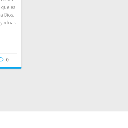
l que es
a Dios.
yado⸴ si
0
2026 CDO. Built using WordPress and
OnePage Express Th