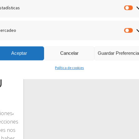
stadísticas
Es
ercadeo
M
Aceptar
Cancelar
Guardar Preferenci
,
Política de cookies
U
iones⸴
ecciones
les nos
 haber