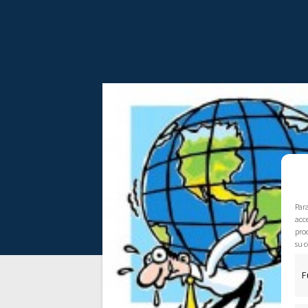
Par
acce
pro
su c
F