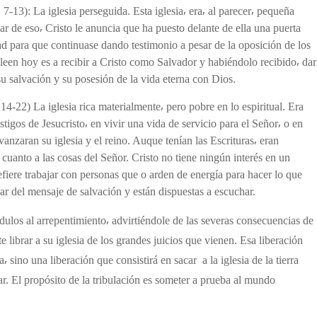
 7-13): La iglesia perseguida. Esta iglesia⸴ era⸴ al parecer⸴ pequeña
r de eso⸴ Cristo le anuncia que ha puesto delante de ella una puerta
dad para que continuase dando testimonio a pesar de la oposición de los
 leen hoy es a recibir a Cristo como Salvador y habiéndolo recibido⸴ dar
su salvación y su posesión de la vida eterna con Dios.
14-22) La iglesia rica materialmente⸴ pero pobre en lo espiritual. Era
estigos de Jesucristo⸴ en vivir una vida de servicio para el Señor⸴ o en
anzaran su iglesia y el reino. Auque tenían las Escrituras⸴ eran
cuanto a las cosas del Señor. Cristo no tiene ningún interés en un
efiere trabajar con personas que o arden de energía para hacer lo que
r del mensaje de salvación y están dispuestas a escuchar.
édulos al arrepentimiento⸴ advirtiéndole de las severas consecuencias de
 librar a su iglesia de los grandes juicios que vienen. Esa liberación
⸴ sino una liberación que consistirá en sacar a la iglesia de la tierra
ar. El propósito de la tribulación es someter a prueba al mundo