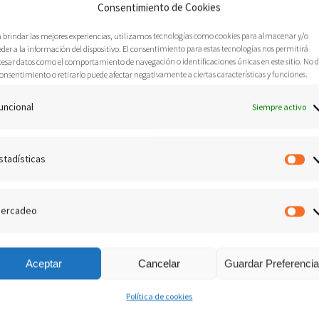
Consentimiento de Cookies
16 Enero, 2019
Tratados
0
a brindar las mejores experiencias, utilizamos tecnologías como cookies para almacenar y/o
der a la información del dispositivo. El consentimiento para estas tecnologías nos permitirá
cesar datos como el comportamiento de navegación o identificaciones únicas en este sitio. No 
onsentimiento o retirarlo puede afectar negativamente a ciertas características y funciones.
uncional
Siempre activo
stadísticas
Es
urmió espiritualmente. (Apocalipsis 3:1-6). La iglesia de Sardis era
iritual. Al parecer⸴ la congregación había caído en la complacencia
ercadeo
M
bilidad de testificar de Cristo. Es probable que la mayoría de sus
 pero no habían nacido de nuevo. Sin embargo⸴ había un remanente⸴ que
glesias de hoy día⸴ deben advertir que no basta con tener el nombre
Aceptar
Cancelar
Guardar Preferenci
sia aquí en la tierra. Lo verdaderamente importante es tener la certeza de
Política de cookies
risto⸴ nuestro nombre esté inscrito en el libro de la vida.