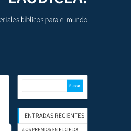
riales bíblicos para el mundo
B
u
s
c
a
ENTRADAS RECIENTES
r
:
¡LOS PREMIOS EN EL CIELO!