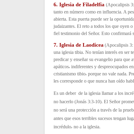
e
6. Iglesia de Filadelfia
(Apocalipsis 3:
e
tanto en número como en influencia. A pesa
abierta. Esta puerta puede ser la oportuni
n
judaizantes. El reto a todos los que oyen o
fiel testimonio del Señor. Esto confirmará 
t
7. Iglesia de Laodicea
(Apocalipsis 3: 
una iglesia tibia. No tenían interés en ser t
r
predicar y enseñar su evangelio para que av
apáticos⸴ indiferentes y despreocupados en 
a
cristianismo tibio⸴ porque no vale nada. Pr
les corresponde o que nunca han oído habla
d
Es un deber de la iglesia llamar a los incr
no hacerlo (Jonás 3:3-10). El Señor promete
a
no será una protección a través de la prueba
antes que esos terribles sucesos tengan lug
s
incrédulo⸴ no a la iglesia.