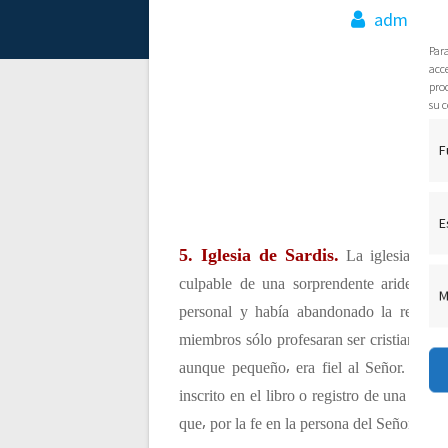
e
admin
Par
g
acce
pro
su c
a
F
c
i
E
5. Iglesia de Sardis.
La iglesia que d
ó
culpable de una sorprendente aridez esp
M
personal y había abandonado la responsa
n
miembros sólo profesaran ser cristianos⸴
aunque pequeño⸴ era fiel al Señor. Las i
d
inscrito en el libro o registro de una igle
que⸴ por la fe en la persona del Señor Jesuc