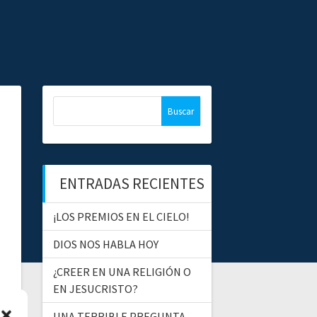
B
u
s
c
a
ENTRADAS RECIENTES
r
:
¡LOS PREMIOS EN EL CIELO!
DIOS NOS HABLA HOY
¿CREER EN UNA RELIGIÓN O
EN JESUCRISTO?
UNA TERRIBLE PREGUNTA