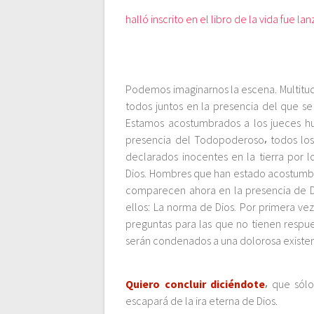
t
halló inscrito en el libro de la vida fue la
r
a
Podemos imaginarnos la escena. Multitud t
todos juntos en la presencia del que se
d
Estamos acostumbrados a los jueces hu
presencia del Todopoderoso⸴ todos los 
a
declarados inocentes en la tierra por
Dios. Hombres que han estado acostumbra
s
comparecen ahora en la presencia de Di
ellos: La norma de Dios. Por primera vez 
preguntas para las que no tienen respu
serán condenados a una dolorosa existen
Quiero concluir diciéndote
⸴ que sól
escapará de la ira eterna de Dios.