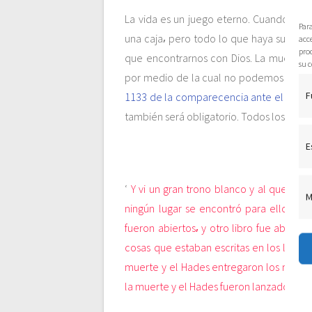
c
La vida es un juego eterno. Cuando tod
Par
una caja⸴ pero todo lo que haya sucedido
acce
pro
i
que encontrarnos con Dios. La muerte no
su c
por medio de la cual no podemos ver⸴ p
ó
F
1133 de la comparecencia ante el Tribuna
también será obligatorio. Todos los que 
n
E
d
‘
Y vi un gran trono blanco y al que esta
M
e
ningún lugar se encontró para ellos. Y v
fueron abiertos⸴ y otro libro fue abierto
e
cosas que estaban escritas en los libros
muerte y el Hades entregaron los muerto
n
la muerte y el Hades fueron lanzados al l