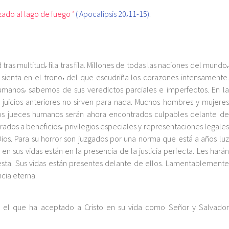
nzado al lago de fuego ‘
( Apocalipsis 20⸴11-15)
.
ras multitud⸴ fila tras fila. Millones de todas las naciones del mundo⸴
 sienta en el trono⸴ del que escudriña los corazones intensamente.
manos⸴ sabemos de sus veredictos parciales e imperfectos. En la
juicios anteriores no sirven para nada. Muchos hombres y mujeres
 los jueces humanos serán ahora encontrados culpables delante de
dos a beneficios⸴ privilegios especiales y representaciones legales
os. Para su horror son juzgados por una norma que está a años luz
en sus vidas están en la presencia de la justicia perfecta. Les harán
esta. Sus vidas están presentes delante de ellos. Lamentablemente
cia eterna.
o el que ha aceptado a Cristo en su vida como Señor y Salvador