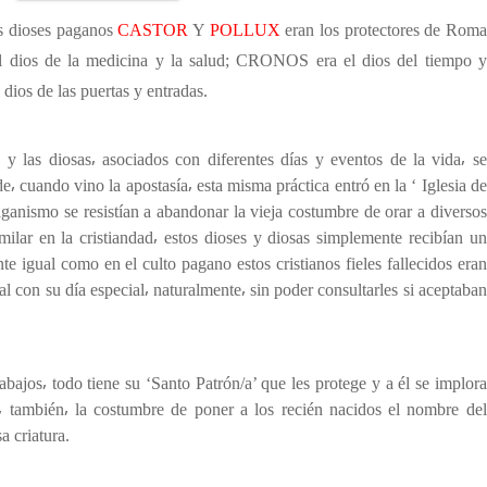
ioses paganos
CASTOR
Y
POLLUX
eran los protectores de Roma
l dios de la medicina y la salud; CRONOS era el dios del tiempo y
 dios de las puertas y entradas.
s y las diosas⸴ asociados con diferentes días y eventos de la vida⸴ se
⸴ cuando vino la apostasía⸴ esta misma práctica entró en la ‘ Iglesia de
anismo se resistían a abandonar la vieja costumbre de orar a diversos
milar en la cristiandad⸴ estos dioses y diosas simplemente recibían un
e igual como en el culto pagano estos cristianos fieles fallecidos eran
l con su día especial⸴ naturalmente⸴ sin poder consultarles si aceptaban
abajos⸴ todo tiene su ‘Santo Patrón/a’ que les protege y a él se implora
 también⸴ la costumbre de poner a los recién nacidos el nombre del
a criatura.