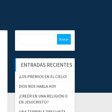
B
u
s
c
a
ENTRADAS RECIENTES
r
:
¡LOS PREMIOS EN EL CIELO!
DIOS NOS HABLA HOY
¿CREER EN UNA RELIGIÓN O
EN JESUCRISTO?
UNA TERRIBLE PREGUNTA