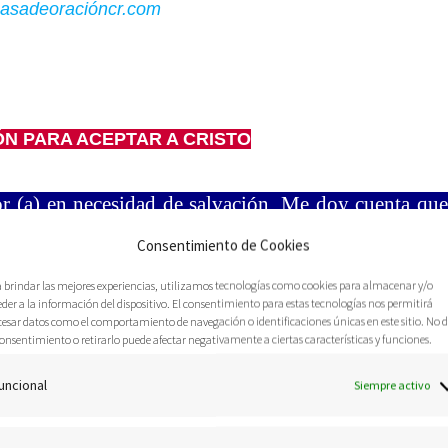
asadeoracióncr.com
N PARA ACEPTAR A CRISTO
r (a) en necesidad de
salvación. Me doy cuenta que
siado tarde para ser salvo (a). Yo te recibo ahora
Consentimiento de Cookies
lvador personal; perdona mis pecados e inscribe mi
VIDA ETERNA. Amén.
a brindar las mejores experiencias, utilizamos tecnologías como cookies para almacenar y/o
der a la información del dispositivo. El consentimiento para estas tecnologías nos permitirá
cesar datos como el comportamiento de navegación o identificaciones únicas en este sitio. No 
onsentimiento o retirarlo puede afectar negativamente a ciertas características y funciones.
uncional
Siempre activo