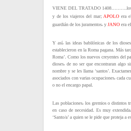
c
VIENE DEL TRATADO 1408……….los d
y de los viajeros del mar;
APOLO
era e
i
guardián de los juramentos⸴ y
JANO
era el
ó
Y así⸴ las ideas babilónicas de los diose
establecieron en la Roma pagana. Más tarde
n
Roma’. Como los nuevos creyentes del pag
dioses⸴ de no ser que encontraran algo si
d
nombre y se les llama ‘santos’. Exactament
asociados con varias ocupaciones⸴ cada cua
e
o no el encargo papal.
e
Las poblaciones⸴ los gremios o distintos tr
en caso de necesidad. Es muy extendida⸴
n
‘Santo/a’ a quien se le pide que proteja a es