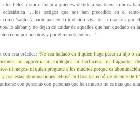
 a los fieles a orar e imitar a quienes⸴ debido a sus buenas obras⸴ han
a eclesiástica ‘…los testigos que nos han precedido en el reino⸴
 como ‘santos’⸴ participan en la tradición viva de la oración⸴ por el
os⸴ lo alaban y no dejan de cuidar de aquellos que han quedado en la
ntercedan por nosotros y por el mundo entero…’.
o con esta práctica:
‘No sea hallado en ti quien haga pasar su hijo o su
aciones⸴ ni agorero⸴ ni sortilegio⸴ ni hechicero⸴ ni fraguador de
isos⸴ ni magos⸴ ni quien pregunte a los muertos porque es abominación
⸴ y por estas abominaciones Jehová tu Dios las echó de delante de ti’
nicarse con personas con personas que han muerto no es más que una