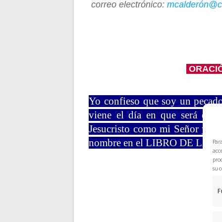
correo electrónico:
mcalderón@c
ORACIÓ
Yo confieso que soy un pecado
viene el día en que será dema
Jesucristo como mi Señor y Sa
nombre en el LIBRO DE LA 
Par
acce
pro
su c
F