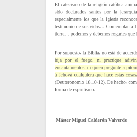
t
El catecismo de la religión católica anima
sido declarados santos por la jerarquí
r
especialmente los que la Iglesia reconoce
testimonio de sus vidas… Contemplan a Di
a
tierra… podemos y debemos rogarles que i
d
Por supuesto⸴ la Biblia⸴ no está de acuerd
hija por el fuego⸴ ni practique adivin
a
encantamientos⸴ ni quien pregunte a piton
á Jehová cualquiera que hace estas cosas
s
(Deuteronomio 18.10-12). De hecho⸴ comu
forma de espiritismo.
Máster Miguel Calderón Valverde