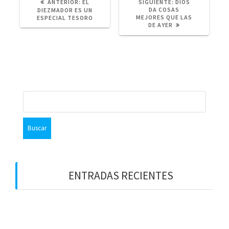
ANTERIOR:
P
EL
SIGUIENTE:
S
DIOS
U
DA COSAS
I
DIEZMADOR ES UN
B
MEJORES QUE LAS
G
ESPECIAL TESORO
L
DE AYER
U
I
I
C
E
A
N
C
T
I
E
Ó
P
N
U
A
B
N
L
B
T
I
u
E
C
R
A
s
I
C
c
O
I
R
Ó
a
:
N
r
:
:
ENTRADAS RECIENTES
¡LOS PREMIOS EN EL CIELO!
DIOS NOS HABLA HOY