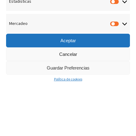
Estadísticas
Estadís
En toda la Biblia encontramos testimonios que da Dios
acerca de las personas. Por ejemplo: Dios dijo que
Moisés era su siervo.
También⸴ Dios testificó de
Mercadeo
Merca
Abraham diciendo que él era su amigo.
Aceptar
Cancelar
La Biblia dice que Dios encontró a David. Creo que
para encontrar a David⸴ Dios recorrió todo Israel
Guardar Preferencias
andando casa por casa. Estoy seguro que Él debe de
Política de cookies
haber pasado un buen tiempo sentado en la casa de
Isaí⸴ padre de David⸴ observando que era lo que él
hacía. Cuando Dios desechó a Saúl⸴ buscó a alguien
que le reemplazara⸴ y al encontrar a David dijo:
‘ He
hallado a David hijo de Isaí⸴ varón conforme a mi
corazón’
. Dios no estaba buscando a David
simplemente como a un adorador⸴ sino con un
corazón conforme a Él.