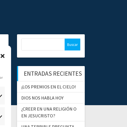
B
u
s
c
a
ENTRADAS RECIENTES
r
dar
:
¡LOS PREMIOS EN EL CIELO!
DIOS NOS HABLA HOY
¿CREER EN UNA RELIGIÓN O
EN JESUCRISTO?
tadísticas
UNA TERRIBLE PREGUNTA