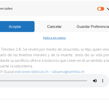
os pero conserva una total confianza en la razón humana para resolver
ercadeo
M
cenios⸴ el balance de este modo de pensamiento que pretendía
cuencia⸴ violencia⸴ confusión aumentan constantemente. ¿Y qué decir
Aceptar
Cancelar
Guardar Preferenci
está muy lejos! Ahora bien⸴ desde el primer siglo el apóstol Pablo
r” (2 Timoteo 3:13).
d. Sin embargo no abandona al hombre⸴ dejándolo sin guía. Conoce
Política de cookies
dudas. Dios ama a todos los hombres y desea que todos “sean salvos y
Timoteo 2:4). Se reveló por medio de Jesucristo⸴ su Hijo⸴ quien vino
arlo de las tinieblas morales y de la muerte. Jesús dio su vida por
ante su sacrificio⸴ ofrece a todos los que creen en él un sentido a la
uerte: la vida eterna.
OY (Suiza)
ediciones-biblicas.ch
–
labuena@semilla.ch