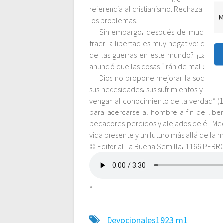
referencia al cristianismo. Rechaza a Di
c
M
los problemas.
Sin embargo⸴ después de muchos de
i
traer la libertad es muy negativo: delin
de las guerras en este mundo? ¡La paz 
ó
anunció que las cosas “irán de mal en peo
Dios no propone mejorar la socieda
sus necesidades⸴ sus sufrimientos y sus 
n
vengan al conocimiento de la verdad” (1 
para acercarse al hombre a fin de liber
d
pecadores perdidos y alejados de él. Medi
vida presente y un futuro más allá de la m
e
© Editorial La Buena Semilla⸴ 1166 PERR
e
“
n
Devocionales1923
m1