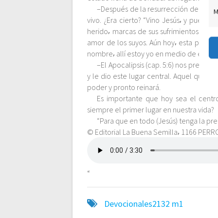
–Después de la resurrección del Señor⸴
M
c
vivo. ¿Era cierto? “Vino Jesús⸴ y puesto
herido⸴ marcas de sus sufrimientos y pru
i
amor de los suyos. Aún hoy⸴ esta prome
nombre⸴ allí estoy yo en medio de ellos” 
ó
–El Apocalipsis (cap. 5:6) nos present
y le dio este lugar central. Aquel que fu
poder y pronto reinará.
n
Es importante que hoy sea el centr
siempre el primer lugar en nuestra vida?
d
“Para que en todo (Jesús) tenga la pr
© Editorial La Buena Semilla⸴ 1166 PERR
e
e
“
n
Devocionales2132
m1