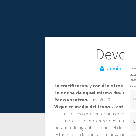
N
Devoci
a
admin
1
Par
acce
v
pro
su c
Le crucificaron⸴ y con él a otros dos⸴
La noche de aquel mismo día⸴ el pri
e
F
Paz a vosotros.
Juan 20:19
Vi que en medio del trono… estaba 
g
La Biblia nos presenta varias ocasiones
–Fue crucificado entre dos malhecho
E
posición denigrante traduce el despreci
a
estado llena de bondad⸴ abnegación y co