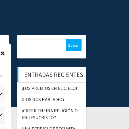
B
u
s
c
a
ENTRADAS RECIENTES
r
dar
:
¡LOS PREMIOS EN EL CIELO!
DIOS NOS HABLA HOY
¿CREER EN UNA RELIGIÓN O
EN JESUCRISTO?
tadísticas
UNA TERRIBLE PREGUNTA