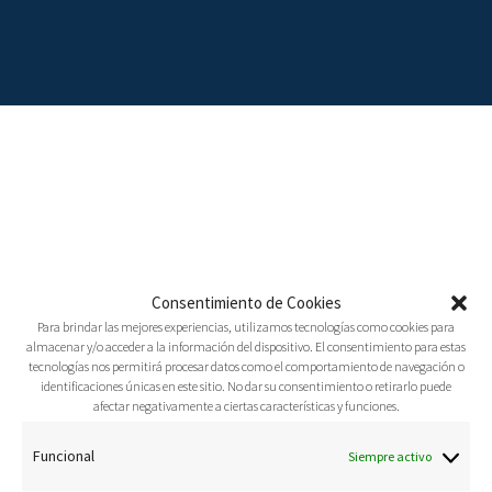
Dios prohibe visitar
N
curanderos
a
admin
19 Marzo, 2019
Audio
v
Consentimiento de Cookies
0
Para brindar las mejores experiencias, utilizamos tecnologías como cookies para
e
almacenar y/o acceder a la información del dispositivo. El consentimiento para estas
tecnologías nos permitirá procesar datos como el comportamiento de navegación o
g
identificaciones únicas en este sitio. No dar su consentimiento o retirarlo puede
afectar negativamente a ciertas características y funciones.
“
a
Funcional
Siempre activo