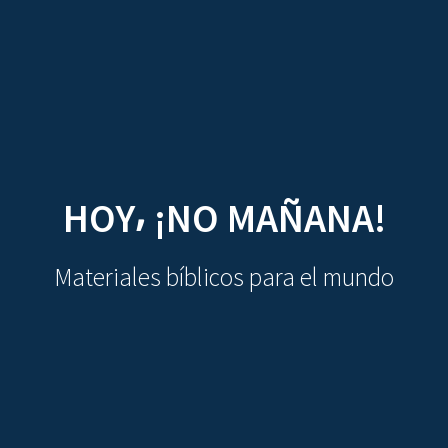
CDO
Skip
to
content
HOY⸴ ¡NO MAÑANA!
Materiales bíblicos para el mundo