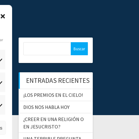
dar
B
u
s
c
a
ENTRADAS RECIENTES
r
tadísticas
:
¡LOS PREMIOS EN EL CIELO!
DIOS NOS HABLA HOY
ercadeo
¿CREER EN UNA RELIGIÓN O
EN JESUCRISTO?
as
UNA TERRIBLE PREGUNTA