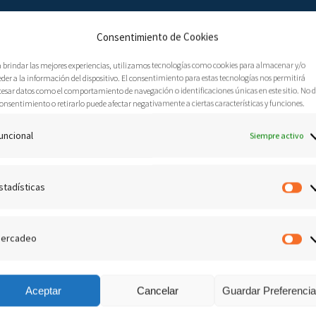
Consentimiento de Cookies
a brindar las mejores experiencias, utilizamos tecnologías como cookies para almacenar y/o
der a la información del dispositivo. El consentimiento para estas tecnologías nos permitirá
cesar datos como el comportamiento de navegación o identificaciones únicas en este sitio. No 
onsentimiento o retirarlo puede afectar negativamente a ciertas características y funciones.
sión de José Arias.
uncional
Siempre activo
19 Marzo, 2019
Audio
0
a persona que le compartieron las Buenas Noticias de
stadísticas
Es
 con Jesucristo. Algo sucedió⸴ que lo hizo dejar de ser como
n una canción de gozo en sus labios y con una meta
ercadeo
M
Aceptar
Cancelar
Guardar Preferenci