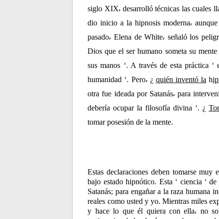
t
siglo XIX⸴ desarrolló técnicas las cuales
dio inicio a la hipnosis moderna⸴ aunque 
r
pasado⸴ Elena de White⸴ señaló los peligr
Dios que el ser humano someta su mente y
a
sus manos ‘. A través de esta práctica ‘
d
humanidad ‘. Pero⸴ ¿
quién inventó la
h
ip
otra fue ideada por Satanás⸴ para interven
a
debería ocupar la filosofía divina ‘. ¿
To
tomar posesión de la mente.
s
Estas declaraciones deben tomarse muy 
bajo estado hipnótico. Esta ‘ ciencia ‘ d
Satanás; para engañar a la raza humana in
reales como usted y yo. Mientras miles ex
y hace lo que él quiera con ella⸴ no so