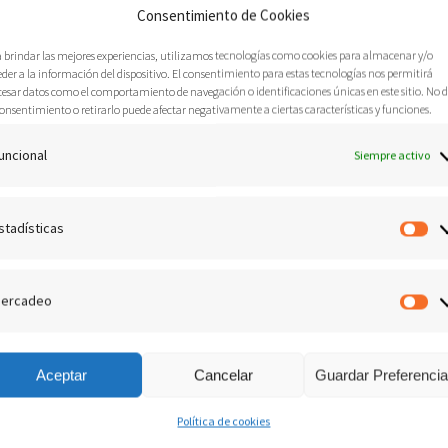
Consentimiento de Cookies
esto es⸴ el estar consciente de que él es⸴ existe y funciona en forma
n el Edén⸴ Adán y Eva rindieron su mente a Dios⸴ pero solamente en
a brindar las mejores experiencias, utilizamos tecnologías como cookies para almacenar y/o
der a la información del dispositivo. El consentimiento para estas tecnologías nos permitirá
 hombre lo desease. Una vez el hombre pecó⸴ cayó bajo las sugestiones
cesar datos como el comportamiento de navegación o identificaciones únicas en este sitio. No 
onsentimiento o retirarlo puede afectar negativamente a ciertas características y funciones.
ravés del engaño ( Juan 8⸴44) ⸴ pero por la gracia de Dios podemos tener
de las almas . Efesios 4⸴23 dice: ‘ ..renovaos en el espíritu de vuestra
uncional
Siempre activo
 según Dios en la justicia y santidad de la verdad ‘;
1 Corintios
2⸴16
 del Señor ? ¿Quién le instruirá ? Mas nosotros tenemos la mente de
ades al dominio de Dios y no de Satanás; pero existen millones de seres
stadísticas
Es
o 1⸴15). Bajo estas circunstancias del pecado⸴ Satanás toma ventaja de
l engaño⸴ y su tentáculo más apreciado⸴ el espiritismo (Deuteronomio 4⸴
ercadeo
M
Aceptar
Cancelar
Guardar Preferenci
a Tierra ( 2 Corintios 11⸴15) como Dios los suyos (2 Corintios 3⸴6). Uno
Política de cookies
que practican el hipnotismo. Frans Anton Mesmer⸴ amigo de Mozart⸴ del