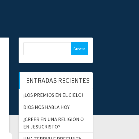
B
u
s
c
a
ENTRADAS RECIENTES
r
:
¡LOS PREMIOS EN EL CIELO!
DIOS NOS HABLA HOY
¿CREER EN UNA RELIGIÓN O
EN JESUCRISTO?
UNA TERRIBLE PREGUNTA