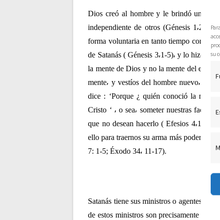
c
Dios creó al hombre y le brindó un alma⸴ 
independiente de otros (Génesis 1⸴2). E
Par
acce
i
forma voluntaria en tanto tiempo como el
pro
su c
de Satanás ( Génesis 3⸴1-5)⸴ y lo hizo a t
ó
la mente de Dios y no la mente del enemigo 
F
mente⸴ y vestíos del hombre nuevo⸴ creado
n
dice : ‘Porque ¿ quién conoció la mente
Cristo ‘ ⸴ o sea⸴ someter nuestras facult
E
d
que no desean hacerlo ( Efesios 4⸴17; Tit
ello para traernos su arma más poderosa⸴ e
e
M
7: 1-5; Éxodo 34⸴ 11-17).
e
n
Satanás tiene sus ministros o agentes en l
de estos ministros son precisamente los 