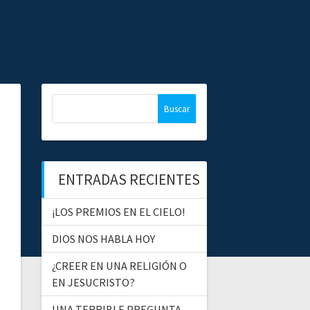
B
u
s
c
a
ENTRADAS RECIENTES
r
:
¡LOS PREMIOS EN EL CIELO!
DIOS NOS HABLA HOY
¿CREER EN UNA RELIGIÓN O
EN JESUCRISTO?
UNA TERRIBLE PREGUNTA