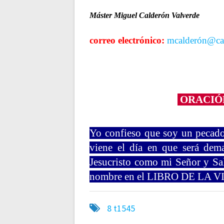
Máster Miguel Calderón Valverde
correo electrónico:
mcalderón@ca
ORACIÓN
Yo confieso que soy un pecado
viene el día en que será dema
Jesucristo como mi Señor y Sa
nombre en el LIBRO DE LA 
8
t1545