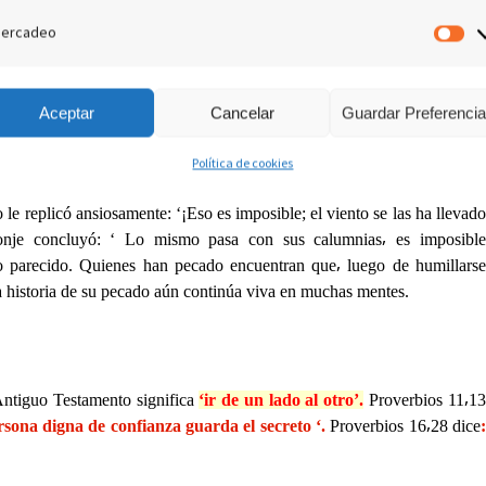
 SU LENGUA ! ‘
.
ercadeo
M
devastadores por muchas razones. Una de ellas es que no se puede
Aceptar
Cancelar
Guardar Preferenci
urante la Edad Media un joven fue enviado a un monje. El dijo: ‘ He
ien⸴ ¿ qué debo hacer ? ‘ El monje respondió: ‘ Ponga una pluma en
Política de cookies
y luego regresó preguntándole si debía hacer algo más. El monje le dijo:
 le replicó ansiosamente: ‘¡Eso es imposible; el viento se las ha llevado
onje concluyó: ‘ Lo mismo pasa con sus calumnias⸴ es imposible
go parecido. Quienes han pecado encuentran que⸴ luego de humillarse
la historia de su pecado aún continúa viva en muchas mentes
.
Antiguo Testamento significa
‘ir de un lado al otro’.
Proverbios 11⸴13
ersona digna de confianza guarda el secreto ‘.
Proverbios 16⸴28 dice
: