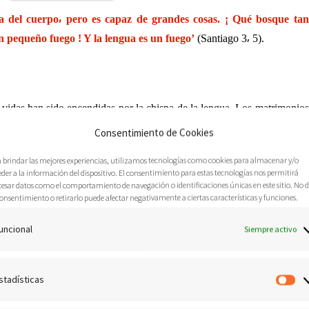
 del cuerpo⸴ pero es capaz de grandes cosas. ¡ Qué bosque tan
pequeño fuego ! Y la lengua es un fuego’
(Santiago 3⸴ 5).
vidas han sido encendidas por la chispa de la lengua. Los matrimonios
ventura⸴ han sido conducidos contra las rocas por el defectuoso timón
Consentimiento de Cookies
n terror ! Son pequeñas criaturas⸴ generalmente invisibles⸴ quienes a su
 construido con madera en los hogares. Santiago dice que la lengua es
a brindar las mejores experiencias, utilizamos tecnologías como cookies para almacenar y/o
der a la información del dispositivo. El consentimiento para estas tecnologías nos permitirá
cativa.
cesar datos como el comportamiento de navegación o identificaciones únicas en este sitio. No 
onsentimiento o retirarlo puede afectar negativamente a ciertas características y funciones.
uncional
Siempre activo
s recordar que el fuego es una de las pocas fuerzas que causan daños
an a destruir relaciones que⸴ una vez restauradas⸴ ya no pueden seguir
ocios⸴ iglesias⸴ amigos⸴ enemigos⸴ seguridad⸴ felicidad y paz⸴ son
stadísticas
Es
ua. Necesitamos avisos que digan:
‘¡CUIDADO: LA VIDA PUEDE