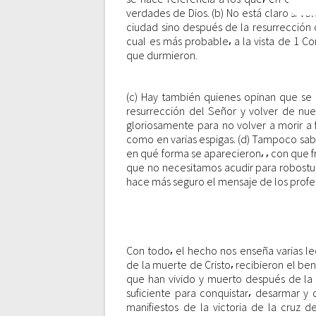
n
verdades de Dios. (b) No está claro si vo
ciudad sino después de la resurrección d
cual es más probable⸴ a la vista de 1 Co
t
que durmieron.
r
(c) Hay también quienes opinan que se 
resurrección del Señor y volver de nu
a
gloriosamente para no volver a morir a 
como en varias espigas. (d) Tampoco sab
en qué forma se aparecieron⸴ ⸴ con que fr
d
que no necesitamos acudir para robostuc
hace más seguro el mensaje de los profet
a
s
Con todo⸴ el hecho nos enseña varias lec
de la muerte de Cristo⸴ recibieron el be
que han vivido y muerto después de la
suficiente para conquistar⸴ desarmar y 
manifiestos de la victoria de la cruz 