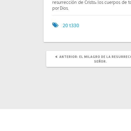
resurrección de Cristo⸴ los cuerpos de t
por Dios.
20
t330
ANTERIOR:
P
EL MILAGRO DE LA RESURREC
U
SEÑOR.
B
L
I
C
A
C
I
Ó
N
A
N
T
E
© 
R
I