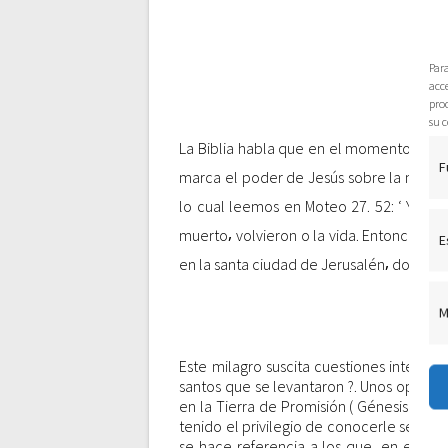
g
a
Par
acce
c
pro
su c
i
La Biblia habla que en el momento de la
F
marca el poder de Jesús sobre la muerte
ó
lo cual leemos en Moteo 27. 52: ‘ Y los
muerto⸴ volvieron o la vida. Entonces sa
E
n
en la santa ciudad de Jerusalén⸴ donde m
d
M
e
Este milagro suscita cuestiones interesa
santos que se levantaron ?. Unos opinan 
en la Tierra de Promisión ( Génesis 50⸴ 
e
tenido el privilegio de conocerle según 
se hace referencia a los que⸴ en el Ant