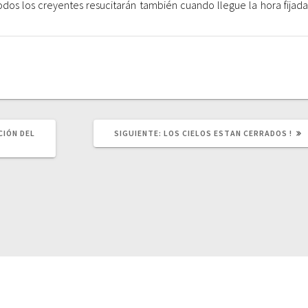
odos los creyentes resucitarán también cuando llegue la hora fijada
CIÓN DEL
SIGUIENTE:
S
LOS CIELOS ESTAN CERRADOS !
I
G
U
I
E
N
T
E
P
U
B
L
I
C
2026 CDO. Built using WordPress and
OnePage Express Th
A
C