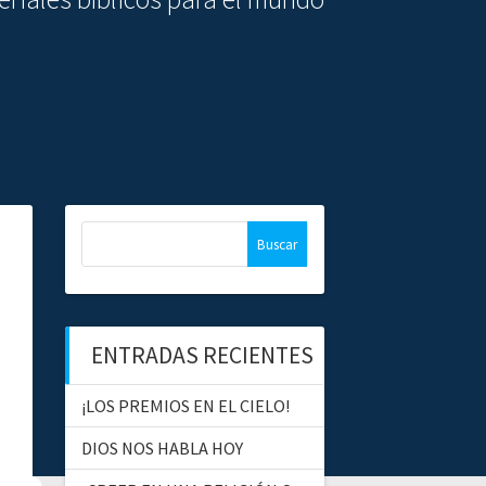
B
u
s
c
a
ENTRADAS RECIENTES
r
:
¡LOS PREMIOS EN EL CIELO!
DIOS NOS HABLA HOY