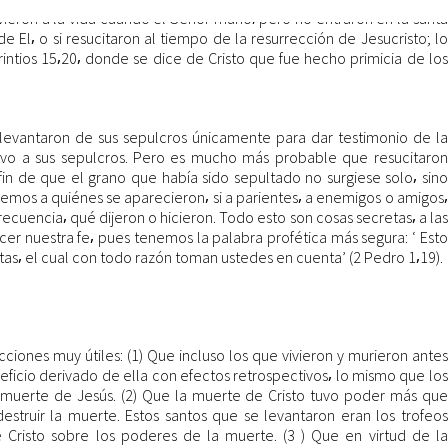
lvieron a la vida cuando el Señor murió⸴ pero no entraron en la santa
e El⸴ o si resucitaron al tiempo de la resurrección de Jesucristo; lo
rintios 15⸴20⸴ donde se dice de Cristo que fue hecho primicia de los
levantaron de sus sepulcros únicamente para dar testimonio de la
evo a sus sepulcros. Pero es mucho más probable que resucitaron
fin de que el grano que había sido sepultado no surgiese solo⸴ sino
emos a quiénes se aparecieron⸴ si a parientes⸴ a enemigos o amigos⸴
ecuencia⸴ qué dijeron o hicieron. Todo esto son cosas secretas⸴ a las
er nuestra fe⸴ pues tenemos la palabra profética más segura: ‘ Esto
as⸴ el cual con todo razón toman ustedes en cuenta’ (2 Pedro 1⸴19).
ciones muy útiles: (1) Que incluso los que vivieron y murieron antes
neficio derivado de ella con efectos retrospectivos⸴ lo mismo que los
 muerte de Jesús. (2) Que la muerte de Cristo tuvo poder más que
destruir la muerte. Estos santos que se levantaron eran los trofeos
de Cristo sobre los poderes de la muerte. (3 ) Que en virtud de la