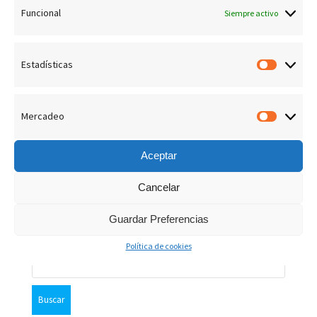
c
regocijaron viendo al Señor. Juan 20:19-20
Funcional
Siempre activo
i
ó
Estadísticas
Estadís
“
n
d
Mercadeo
Merca
e
ANTERIOR:
P
YO
SIGUIENTE:
S
LO QUE
Aceptar
U
IMPORTA
I
SOY LA VERDAD
B
G
e
L
U
Cancelar
I
I
C
E
n
A
N
Guardar Preferencias
C
T
I
E
t
Ó
P
Política de cookies
N
U
B
A
B
r
u
N
L
T
I
s
E
C
a
c
R
A
I
C