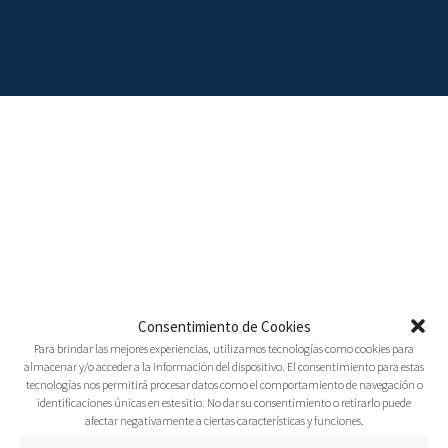
LAS HERIDAS DE SUS
N
MANOS
a
admin
19 Marzo, 2019
Audio
v
mensajes
0
e
Le preguntarán: ¿Qué heridas son estas en tus
Consentimiento de Cookies
manos? Y él responderá: Con ellas fui herido en
Para brindar las mejores experiencias, utilizamos tecnologías como cookies para
g
almacenar y/o acceder a la información del dispositivo. El consentimiento para estas
casa de mis amigos. Zacarías 13:6
tecnologías nos permitirá procesar datos como el comportamiento de navegación o
Vino Jesús⸴ y puesto en medio (de los
a
identificaciones únicas en este sitio. No dar su consentimiento o retirarlo puede
discípulos)⸴ les djo: Paz a vosotros. Y les mostró
afectar negativamente a ciertas características y funciones.
las manos y el costado. Y los discípulos se