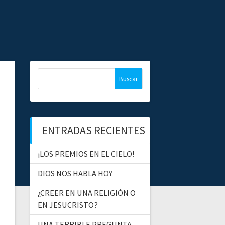
B
u
s
c
a
ENTRADAS RECIENTES
r
:
¡LOS PREMIOS EN EL CIELO!
DIOS NOS HABLA HOY
¿CREER EN UNA RELIGIÓN O
EN JESUCRISTO?
UNA TERRIBLE PREGUNTA