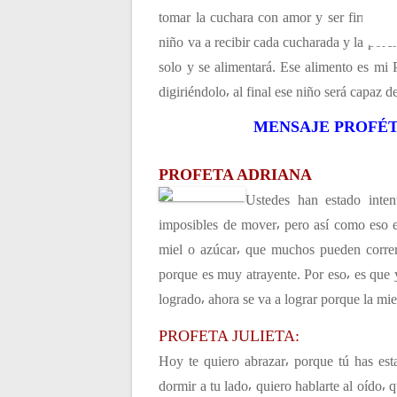
t
tomar la cuchara con amor y ser firme y s
niño va a recibir cada cucharada y la porc
r
solo y se alimentará. Ese alimento es mi
digiriéndolo⸴ al final ese niño será capaz 
a
MENSAJE PROFÉTI
d
PROFETA ADRIANA
a
Ustedes han estado inte
imposibles de mover⸴ pero así como eso e
s
miel o azúcar⸴ que muchos pueden correr
porque es muy atrayente. Por eso⸴ es que 
logrado⸴ ahora se va a lograr porque la mie
PROFETA JULIETA:
Hoy te quiero abrazar⸴ porque tú has est
dormir a tu lado⸴ quiero hablarte al oído⸴ 