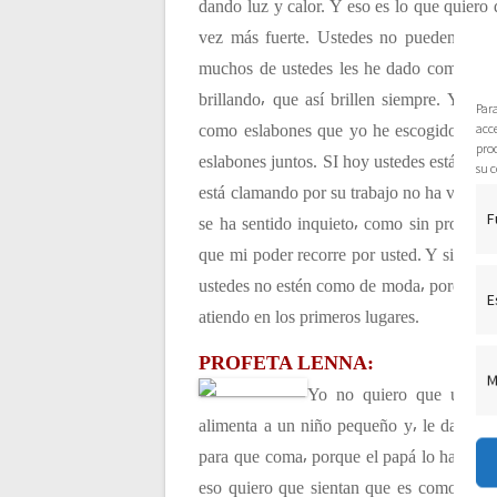
dando luz y calor. Y eso es lo que quiero
c
vez más fuerte. Ustedes no pueden perd
muchos de ustedes les he dado como una 
i
brillando⸴ que así brillen siempre. Yo q
Par
acce
como eslabones que yo he escogido⸴ y un 
ó
pro
eslabones juntos. SI hoy ustedes están luc
su c
está clamando por su trabajo no ha venido
n
F
se ha sentido inquieto⸴ como sin propósi
que mi poder recorre por usted. Y si la 
d
ustedes no estén como de moda⸴ porque aun
E
atiendo en los primeros lugares.
e
PROFETA LENNA:
M
e
Yo no quiero que ustede
alimenta a un niño pequeño y⸴ le da cuch
n
para que coma⸴ porque el papá lo hace por
eso quiero que sientan que es como un p