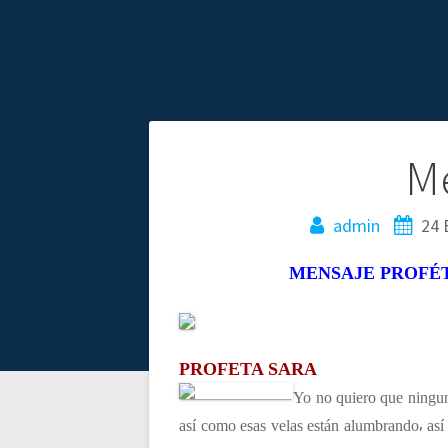
N
M
a
admin
24 
v
MENSAJE PROFÉT
e
g
PROFETA SARA
Yo no quiero que ninguno
a
así como esas velas están alumbrando⸴ así 