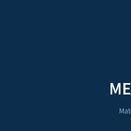
TRATADOS
AU
ME
Mate