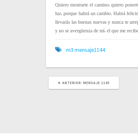
Quiero mostrarte el camino⸴ quiero ponerte
luz⸴ porque habrá un cambio. Habrá felici
llevarás las buenas nuevas y nunca te arr
y no se avergüenza de mí⸴ el que me recib
m3
mensaje1144
ANTERIOR:
P
MENSAJE 1143
U
B
L
I
C
A
C
I
Ó
N
A