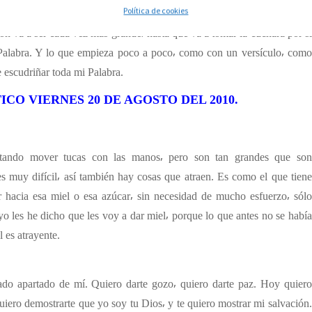
Política de cookies
eguir insistiendo⸴ porque ustedes verán que llegará el día en el que el
ión va a ser cada vez más grande⸴ hasta que va a tomar la cuchara por si
 Palabra. Y lo que empieza poco a poco⸴ como con un versículo⸴ como
de escudriñar toda mi Palabra.
CO VIERNES 20 DE AGOSTO DEL 2010.
ntando mover tucas con las manos⸴ pero son tan grandes que son
s muy difícil⸴ así también hay cosas que atraen. Es como el que tiene
 hacia esa miel o esa azúcar⸴ sin necesidad de mucho esfuerzo⸴ sólo
yo les he dicho que les voy a dar miel⸴ porque lo que antes no se había
l es atrayente.
ado apartado de mí. Quiero darte gozo⸴ quiero darte paz. Hoy quiero
quiero demostrarte que yo soy tu Dios⸴ y te quiero mostrar mi salvación.