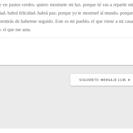
 en pastos verdes⸴ quiero mostrarte mi luz⸴ porque tú vas a repartir mi
dad⸴ habrá felicidad⸴ habrá paz⸴ porque yo te mostraré al mundo⸴ porque
epentirás de haberme seguido. Este es mi pueblo⸴ el que viene a mi casa
e⸴ el que me ama.
SIGUIENTE:
S
MENSAJE 1145
I
G
U
I
E
N
T
E
P
U
B