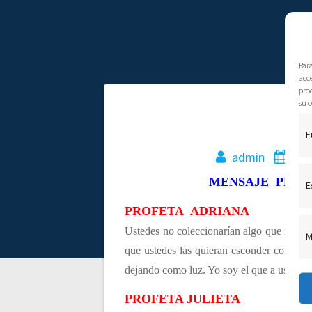
Par
acce
pro
su c
N
M
F
a
admin
24 
MENSAJE PROFÉ
v
E
PROFETA ADRIANA
e
Ustedes no coleccionarían algo que no les 
M
que ustedes las quieran esconder con un t
g
dejando como luz. Yo soy el que a ustedes 
a
PROFETA JULIETA