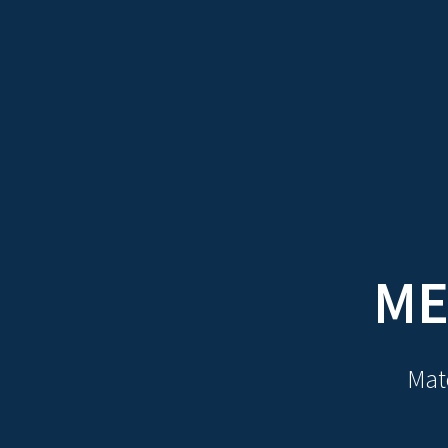
TRATADOS
AU
ME
Mate