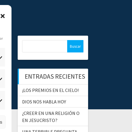
dar
B
u
s
c
a
ENTRADAS RECIENTES
r
tadísticas
:
¡LOS PREMIOS EN EL CIELO!
DIOS NOS HABLA HOY
ercadeo
¿CREER EN UNA RELIGIÓN O
EN JESUCRISTO?
as
UNA TERRIBLE PREGUNTA