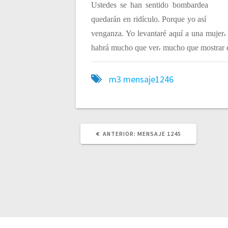
Ustedes se han sentido bombardeados⸴ s
c
quedarán en ridículo. Porque yo así lo he
venganza. Yo levantaré aquí a una mujer⸴ 
i
habrá mucho que ver⸴ mucho que mostrar d
ó
m3
mensaje1246
n
d
ANTERIOR:
P
MENSAJE 1245
U
e
B
L
I
C
e
A
C
I
n
Ó
N
A
N