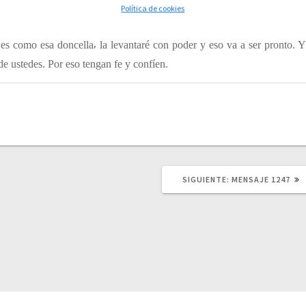
e han sentido zarandeados⸴ pero yo hoy les digo que los enemigos
Política de cookies
 establecido⸴ porque yo miro muy de cerca a mi pueblo⸴ pronto viene la
es como esa doncella⸴ la levantaré con poder y eso va a ser pronto. Y
e ustedes. Por eso tengan fe y confíen.
SIGUIENTE:
S
MENSAJE 1247
I
G
U
I
E
N
T
E
P
U
B
L