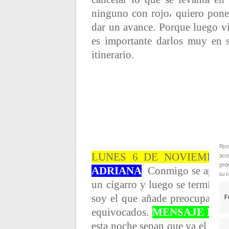
ninguno con rojo⸴ quiero pone
dar un avance. Porque luego vi
es importante darlos muy en s
itinerario.
Par
LUNES 6 DE NOVIEMBRE 
acce
pro
ADRIANA
Conmigo se apagan
su c
un cigarro y luego se termina. 
F
soy el que añade preocupacio
equivocados.
MENSAJE DAD
esta noche sepan que ya el paste