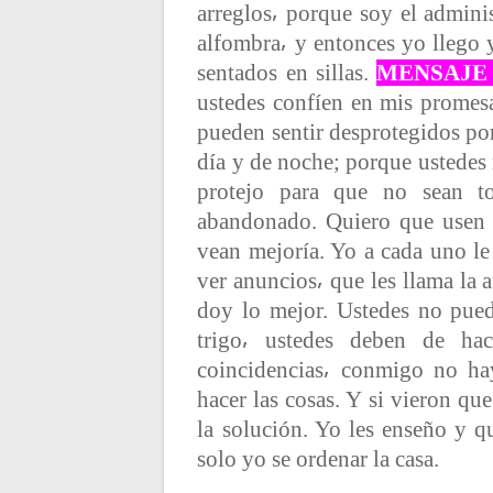
arreglos⸴ porque soy el admin
c
alfombra⸴ y entonces yo llego y
sentados en sillas.
MENSAJE 
i
ustedes confíen en mis promes
pueden sentir desprotegidos po
ó
día y de noche; porque ustedes
protejo para que no sean t
n
abandonado. Quiero que usen 
vean mejoría. Yo a cada uno l
d
ver anuncios⸴ que les llama la 
doy lo mejor. Ustedes no pued
e
trigo⸴ ustedes deben de h
coincidencias⸴ conmigo no ha
e
hacer las cosas. Y si vieron qu
la solución. Yo les enseño y q
n
solo yo se ordenar la casa.