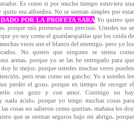
istrador. Es como si por mucho tiempo estuviera una
 quito esa alfombra. No se sientan simples por estar
DADO POR LA PROFETA SARA
Yo quiero que
as⸴ porque mis promesas son precisas. Ustedes no se
rque yo soy como el guardaespaldas que los cuida de
 muchas veces son el blanco del enemigo⸴ pero yo los
ocados. No quiero que ninguno se sienta como
sus armas⸴ porque yo se las he entregado para que
e doy lo mejor⸴ porque ustedes muchas veces pueden
atención⸴ pero eran como un gancho. Yo a ustedes les
en perder el gozo⸴ porque en tiempo de recoger el
acerlo con gozo y con amor. Conmigo no hay
y nada ácido⸴ porque yo tengo muchas cosas para
e las cosas no salieron como querían⸴ mañana les doy
uiero que se sientan seguros bajo mi abrigo⸴ porque