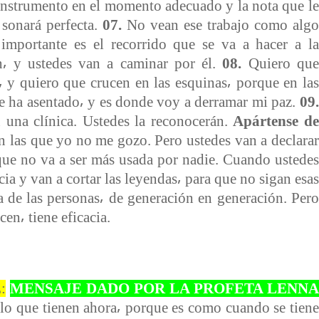
 instrumento en el momento adecuado y la nota que le
 sonará perfecta.
07.
No vean ese trabajo como algo
 importante es el recorrido que se va a hacer a la
n⸴ y ustedes van a caminar por él.
08.
Quiero que
 y quiero que crucen en las esquinas⸴ porque en las
e ha asentado⸴ y es donde voy a derramar mi paz.
09.
 una clínica. Ustedes la reconocerán.
Apártense de
en las que yo no me gozo. Pero ustedes van a declarar
 que no va a ser más usada por nadie. Cuando ustedes
ncia y van a cortar las leyendas⸴ para que no sigan esas
 de las personas⸴ de generación en generación. Pero
en⸴ tiene eficacia.
:
MENSAJE DADO POR LA PROFETA LENNA
 lo que tienen ahora⸴ porque es como cuando se tiene