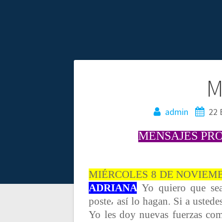
N
M
a
admin
22 
v
MENSAJES PRO
e
MIÉRCOLES 8 DE NOVIEMB
g
ADRIANA
Yo quiero que sea
poste⸴ así lo hagan.
Si a ustedes
a
Yo les doy nuevas fuerzas com