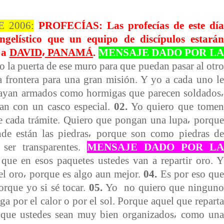
 2006:
PROFECÍAS: Las profecías de este día
ngelístico que un equipo de discípulos estarán
 a
DAVID
⸴
PANAMÁ
.
MENSAJE DADO POR LA
 la puerta de ese muro para que puedan pasar al otro
a frontera para una gran misión. Y yo a cada uno le
ayan armados como hormigas que parecen soldados⸴
an con un casco especial.
02.
Yo quiero que tomen
 cada trámite. Quiero que pongan una lupa⸴ porque
nde están las piedras⸴ porque son como piedras de
 ser transparentes.
MENSAJE DADO POR LA
que en esos paquetes ustedes van a repartir oro. Y
el oro⸴ porque es algo aun mejor.
04.
Es por eso que
orque yo si sé tocar.
05.
Yo
no quiero que ninguno
a por el calor o por el sol. Porque aquel que reparta
 que ustedes sean muy bien organizados⸴ como una