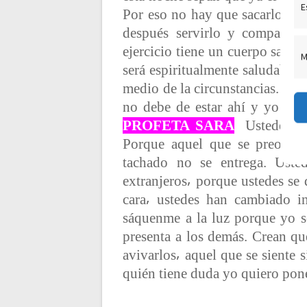
E
Por eso no hay que sacarlo ante
después servirlo y compartirl
ejercicio tiene un cuerpo saluda
M
será espiritualmente saludable.
medio de la circunstancias. Re
no debe de estar ahí y yo le 
PROFETA SARA
Ustedes n
Porque aquel que se preocup
tachado no se entrega. Usted
extranjeros⸴ porque ustedes se
cara⸴ ustedes han cambiado i
sáquenme a la luz porque yo s
presenta a los demás. Crean q
avivarlos⸴ aquel que se siente 
quién tiene duda yo quiero pone