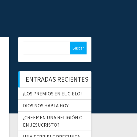
B
u
s
c
a
ENTRADAS RECIENTES
r
:
¡LOS PREMIOS EN EL CIELO!
DIOS NOS HABLA HOY
¿CREER EN UNA RELIGIÓN O
EN JESUCRISTO?
UNA TERRIBLE PREGUNTA