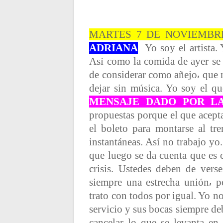
t
r
MARTES 7 DE NOVIEMBRE
ADRIANA
Yo soy el artista
a
Así como la comida de ayer se c
de considerar como añejo⸴ que n
d
dejar sin música. Yo soy el qu
MENSAJE DADO POR LA
a
propuestas porque el que acepta
el boleto para montarse al tr
s
instantáneas. Así no trabajo yo
que luego se da cuenta que es
crisis. Ustedes deben de ver
siempre una estrecha unión⸴ 
trato con todos por igual. Yo no
servicio y sus bocas siempre de
cancelar lo que se levanta en