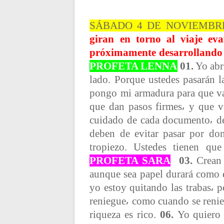
SÁBADO 4 DE NOVIEMBRE
giran en torno al viaje eva
próximamente desarrollando
PROFETA LENNA
01.
Yo abro
lado. Porque ustedes pasarán l
pongo mi armadura para que v
que dan pasos firmes⸴ y que v
cuidado de cada documento⸴ de
deben de evitar pasar por do
tropiezo. Ustedes tienen que
PROFETA SARA
03.
Crean 
aunque sea papel durará como 
yo estoy quitando las trabas⸴ p
reniegue⸴ como cuando se renieg
riqueza es rico.
06.
Yo quiero