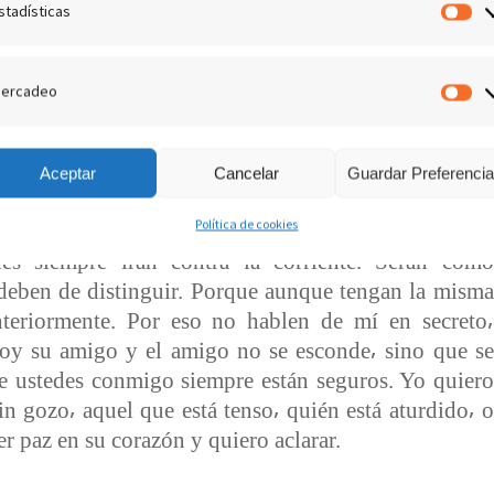
stadísticas
s de tiempo. Deben de esperar a que esté listo⸴ para
Es
o. Yo quiero que se ejerciten⸴ porque el que hace
ble. Así el que se ejercita espiritualmente será fuerte⸴
ercadeo
M
 Yo quiero que aprendan a gozarse en mi presencia en
cuerden que si yo muevo una pieza de lugar es porque
tengo un mejor lugar.
MENSAJE DADO POR LA
Aceptar
Cancelar
Guardar Preferenci
o pueden guardar apariencias delante de los demás.
Política de cookies
a por su reputación y no me obedece para no ser
es siempre irán contra la corriente. Serán como
 deben de distinguir. Porque aunque tengan la misma
nteriormente. Por eso no hablen de mí en secreto⸴
oy su amigo y el amigo no se esconde⸴ sino que se
ue ustedes conmigo siempre están seguros. Yo quiero
sin gozo⸴ aquel que está tenso⸴ quién está aturdido⸴ o
r paz en su corazón y quiero aclarar.