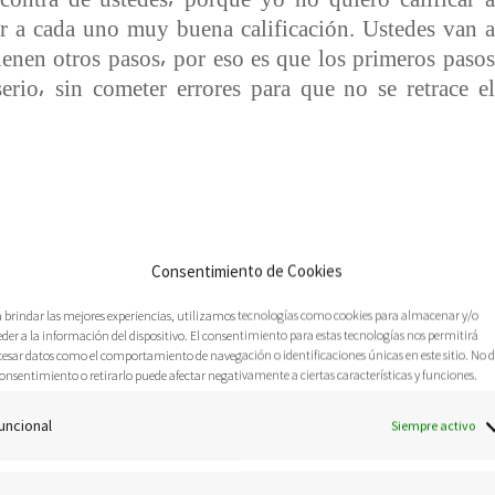
r a cada uno muy buena calificación. Ustedes van a
enen otros pasos⸴ por eso es que los primeros pasos
erio⸴ sin cometer errores para que no se retrace el
Consentimiento de Cookies
a brindar las mejores experiencias, utilizamos tecnologías como cookies para almacenar y/o
2006:
MENSAJE DADO POR LA PROFETA
der a la información del dispositivo. El consentimiento para estas tecnologías nos permitirá
cesar datos como el comportamiento de navegación o identificaciones únicas en este sitio. No 
 todos los incendios⸴ así como un hombre enciende
onsentimiento o retirarlo puede afectar negativamente a ciertas características y funciones.
Yo no soy como el que llega a cobrar la renta. Yo no
uncional
nes. Yo tampoco me alegro como quién manda goles
Siempre activo
O POR LA PROFETA LENNA
Yo quiero que en
l está en el horno⸴ solo falta esperar a que se hornee.