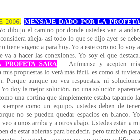
 2006:
MENSAJE DADO POR LA PROFETA
. Yo dibujo el camino por donde ustedes van a andar.
onsidera añeja⸴ así todo lo que se dijo ayer se debe
o tiene vigencia para hoy. Yo a este coro no lo voy a
e va a hacer las conexiones. Yo soy el que destaca.
 PROFETA SARA
Anímense y acepten mis
 mis propuestas lo verá más fácil⸴ es como si tuviera
en. Porque aunque no vea respuestas⸴ ni soluciones
. Yo doy la mejor solución⸴ no una solución aparente
 como una cortina que simplemente estaba tapando la
se siempre como un equipo⸴ ustedes deben de tener
porque no se pueden quedar espacios en blanco. Yo
 veo a unos arriba y a otros abajo. Ustedes están a mi
ben de estar abiertas para bendecir⸴ pero también para
 contra de ustedes⸴ porque yo no quiero calificar a