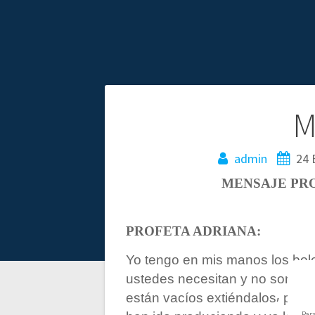
N
M
a
admin
24 
MENSAJE PRO
v
e
PROFETA ADRIANA:
g
Yo tengo en mis manos los bol
ustedes necesitan y no son bar
a
están vacíos extiéndalos⸴ porq
Par