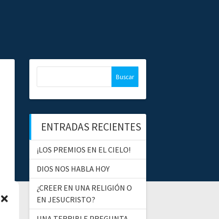
B
u
s
c
a
ENTRADAS RECIENTES
r
:
¡LOS PREMIOS EN EL CIELO!
DIOS NOS HABLA HOY
¿CREER EN UNA RELIGIÓN O
EN JESUCRISTO?
UNA TERRIBLE PREGUNTA