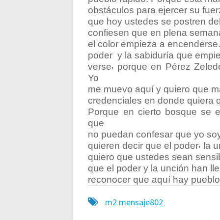
t
obstáculos para ejercer su fue
que hoy ustedes se postren del
r
confiesen que en plena semana 
el color empieza a encenderse.
a
poder
y la sabiduría que empi
verse⸴ porque en Pérez Zeled
Yo
d
me muevo aquí y quiero que m
credenciales en donde quiera q
a
Porque en cierto bosque se 
que
s
no puedan confesar que yo soy
quieren decir que el poder⸴ la 
quiero que ustedes sean sensi
que el poder y la unción han l
reconocer que aquí hay pueblo 
m2
mensaje802