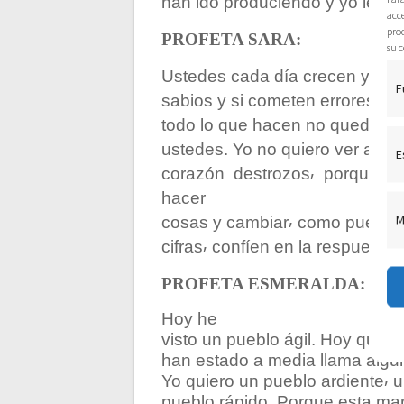
han ido produciendo y yo les v
acce
c
pro
PROFETA SARA:
su c
i
Ustedes cada día crecen y co
F
sabios y si cometen errores s
ó
todo lo que hacen no queda co
ustedes. Yo no quiero ver a nin
E
n
corazón destrozos⸴ porque a
hacer
d
M
cosas y cambiar⸴ como pueden 
cifras⸴ confíen en la respuesta⸴
e
PROFETA ESMERALDA:
e
Hoy he
visto un pueblo ágil. Hoy quier
n
han estado a media llama algun
Yo quiero un pueblo ardiente⸴ 
pueblo rápido. Porque esta mar