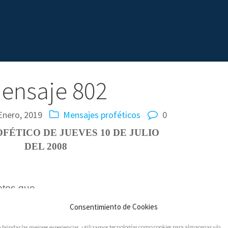
ensaje 802
Enero, 2019
Mensajes proféticos
0
FÉTICO DE JUEVES 10 DE JULIO
DEL 2008
etos que
atos y voy a poner esos boletos en sus sacos y si
Consentimiento de Cookies
ue los voy a echar ahí. Ustedes han avanzado y
a brindar las mejores experiencias, utilizamos tecnologías como cookies para almacenar y/o