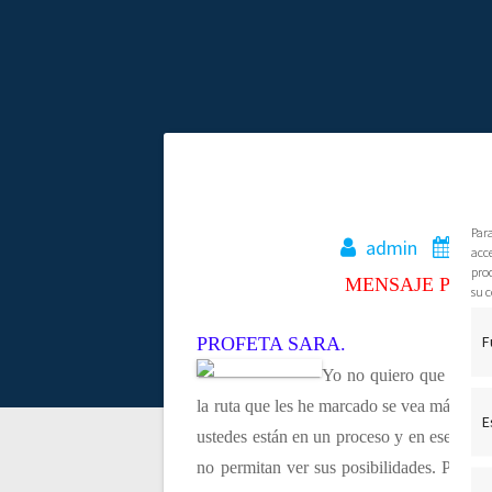
N
M
a
Par
admin
24 
acce
pro
MENSAJE PROFÉ
v
su c
F
PROFETA SARA.
e
Yo no quiero que ustede
g
la ruta que les he marcado se vea más larga
E
ustedes están en un proceso y en ese proc
a
no permitan ver sus posibilidades. Porq