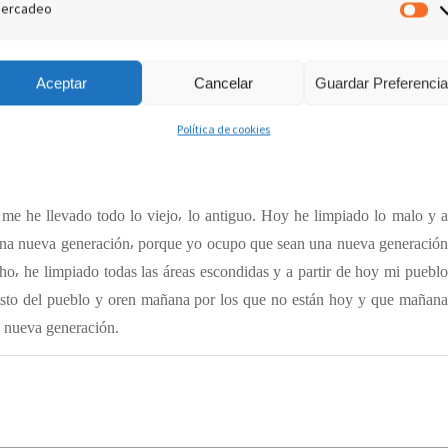
r con facilidad. Yo quiero que ustedes no vean dificultades⸴ que sepan
ercadeo
M
cia de la pérdida. Porque para todos hay como una canasta y esa canasta
ho ustedes es ponerle una cinta de distinción para cada uno. Mi palabra
Aceptar
Cancelar
Guardar Preferenci
o yo he quitado las cargas que había sobre sus hombros. Pero si se dan
yo he llenado sus manos de cosas especiales y les he dado un foco para
Política de cookies
 Porque lo que yo tengo para ustedes es grande.
 me he llevado todo lo viejo⸴ lo antiguo. Hoy he limpiado lo malo y a
una nueva generación⸴ porque yo ocupo que sean una nueva generación
ho⸴ he limpiado todas las áreas escondidas y a partir de hoy mi pueblo
 resto del pueblo y oren mañana por los que no están hoy y que mañana
sa nueva generación.