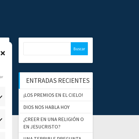
B
u
s
c
a
dar
ENTRADAS RECIENTES
r
:
¡LOS PREMIOS EN EL CIELO!
DIOS NOS HABLA HOY
¿CREER EN UNA RELIGIÓN O
tadísticas
EN JESUCRISTO?
UNA TERRIBLE PREGUNTA