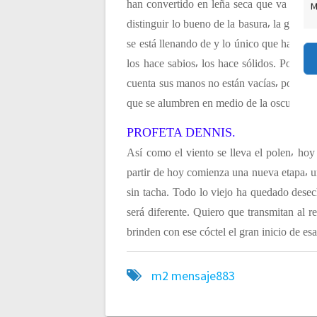
han convertido en leña seca que va a arde
M
c
distinguir lo bueno de la basura⸴ la ganan
se está llenando de y lo único que han hec
i
los hace sabios⸴ los hace sólidos. Por es
cuenta sus manos no están vacías⸴ porque 
ó
que se alumbren en medio de la oscuridad.
n
PROFETA DENNIS.
Así como el viento se lleva el polen⸴ hoy
d
partir de hoy comienza una nueva etapa⸴ 
sin tacha. Todo lo viejo ha quedado desec
e
será diferente. Quiero que transmitan al
brinden con ese cóctel el gran inicio de e
e
m2
mensaje883
n