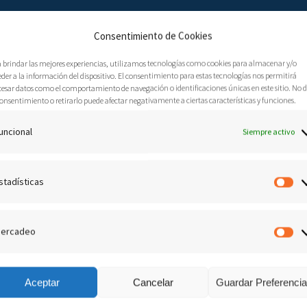
Consentimiento de Cookies
a brindar las mejores experiencias, utilizamos tecnologías como cookies para almacenar y/o
der a la información del dispositivo. El consentimiento para estas tecnologías nos permitirá
cesar datos como el comportamiento de navegación o identificaciones únicas en este sitio. No 
onsentimiento o retirarlo puede afectar negativamente a ciertas características y funciones.
ncio Pilato
uncional
Siempre activo
Marzo, 2019
Audio predicaciones
0
ajo el mandato de Poncio Pilato». En el mundo cristiano son
stadísticas
Es
 o escuchado una u otra vez esta frase sacada del «Credo
ercadeo
M
Aceptar
Cancelar
Guardar Preferenci