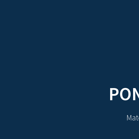
TRATADOS
AU
PON
Mate