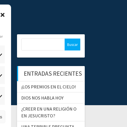
dar
B
u
s
c
a
ENTRADAS RECIENTES
r
tadísticas
:
¡LOS PREMIOS EN EL CIELO!
DIOS NOS HABLA HOY
ercadeo
¿CREER EN UNA RELIGIÓN O
EN JESUCRISTO?
as
UNA TERRIBLE PREGUNTA