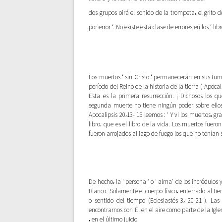
e
dos grupos oirá el sonido de la trompeta⸴ el grito d
e
por error ‘. No existe esta clase de errores en los ‘ li
n
t
Los muertos ‘ sin Cristo ‘ permanecerán en sus tumb
período del Reino de la historia de la tierra ( Apocal
r
Esta es la primera resurrección. ¡ Dichosos los q
segunda muerte no tiene ningún poder sobre ellos⸴
Apocalipsis 20⸴13- 15 leemos : ‘ Y vi los muertos⸴ g
a
libro⸴ que es el libro de la vida. Los muertos fuer
fueron arrojados al lago de fuego los que no tenían s
d
a
De hecho⸴ la ‘ persona ‘ o ‘ alma’ de los incrédulo
Blanco. Solamente el cuerpo físico⸴ enterrado al ti
s
o sentido del tiempo (Eclesiastés 3⸴ 20-21 ). L
encontrarnos con Él en el aire como parte de la I
⸴ en el último juicio.