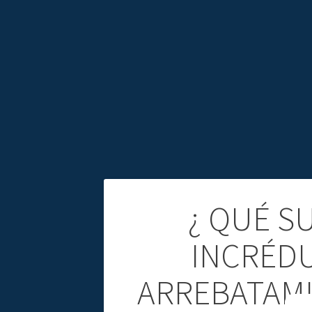
N
¿ QUÉ S
a
INCRÉD
v
ARREBATAMIE