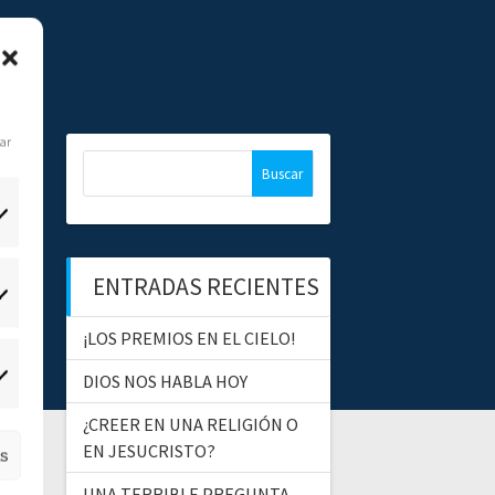
dar
B
u
s
c
a
ENTRADAS RECIENTES
r
tadísticas
:
¡LOS PREMIOS EN EL CIELO!
DIOS NOS HABLA HOY
ercadeo
¿CREER EN UNA RELIGIÓN O
EN JESUCRISTO?
as
UNA TERRIBLE PREGUNTA