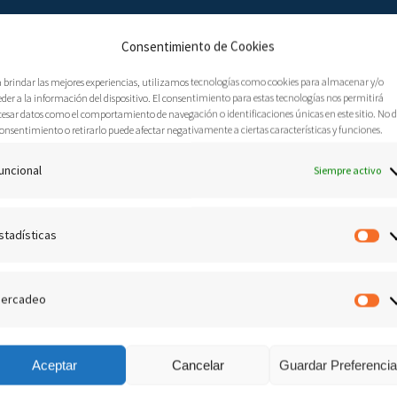
Consentimiento de Cookies
a brindar las mejores experiencias, utilizamos tecnologías como cookies para almacenar y/o
der a la información del dispositivo. El consentimiento para estas tecnologías nos permitirá
cesar datos como el comportamiento de navegación o identificaciones únicas en este sitio. No 
onsentimiento o retirarlo puede afectar negativamente a ciertas características y funciones.
RDIMIENTOS Y
uncional
Siempre activo
PENTIMIENTO
stadísticas
Es
9 Marzo, 2019
Audio mensajes
0
iento para con Dios⸴ y de la fe en nuestro Señor Jesucristo.
ercadeo
M
. Marcos 1:15
Aceptar
Cancelar
Guardar Preferenci