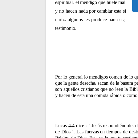
t
espiritual⸴ el mendigo que huele mal es a
y no hacen nada por cambiar esta situació
r
nariz⸴ algunos les produce nauseas; este
testimonio.
a
d
a
Por lo general lo mendigos comen de lo qu
s
que la gente desecha⸴ sacan de la basura 
son aquellos cristianos que no leen la Bibl
y hacen de esta una comida rápida o como 
Lucas 4⸴4 dice : ‘ Jesús respondiéndole⸴ d
de Dios ‘. Las fuerzas en tiempos de desie
Palabra de Dios. Esta es la que te sostiene