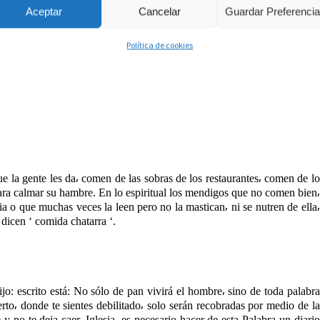
quella persona que aun conociendo de Cristo vive en una vida de pecado
Aceptar
Cancelar
Guardar Preferenci
n. Así como el olor del mendigo es desagradable⸴ nos hace taparnos la
Política de cookies
 es el mismo efecto que produce el pecado⸴ cuando una persona da mal
e la gente les da⸴ comen de las sobras de los restaurantes⸴ comen de lo
para calmar su hambre. En lo espiritual los mendigos que no comen bien⸴
ia o que muchas veces la leen pero no la mastican⸴ ni se nutren de ella⸴
dicen ‘ comida chatarra ‘.
ijo: escrito está: No sólo de pan vivirá el hombre⸴ sino de toda palabra
rto⸴ donde te sientes debilitado⸴ solo serán recobradas por medio de la
 y no te deja caer. Iglesia⸴ es necesario hacer de esta Palabra un diario