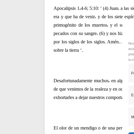
c
Apocalipsis 1⸴4-6; 5:10: ‘ (4) Juan⸴ a las s
era y que ha de venir⸴ y de los siete espíri
i
primogénito de los muertos⸴ y el soberan
pecados con su sangre⸴ (6) y nos hizo
RE
ó
por los siglos de los siglos. Amén….. (1
Par
acce
sobre la tierra ‘.
pro
n
su c
d
F
Desafortunadamente muchos⸴ en alguna eta
e
de que venimos de la realeza y en ocasion
E
exhortarles a dejar nuestros comportamien
e
M
n
El olor de un mendigo o de una persona q