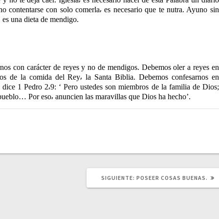
no contentarse con solo comerla⸴ es necesario que te nutra. Ayuno sin
a⸴ es una dieta de mendigo.
nos con carácter de reyes y no de mendigos. Debemos oler a reyes en
rnos de la comida del Rey⸴ la Santa Biblia. Debemos confesarnos en
 dice 1 Pedro 2⸴9: ‘ Pero ustedes son miembros de la familia de Dios;
u pueblo… Por eso⸴ anuncien las maravillas que Dios ha hecho’.
SIGUIENTE:
S
POSEER COSAS BUENAS.
I
G
U
I
E