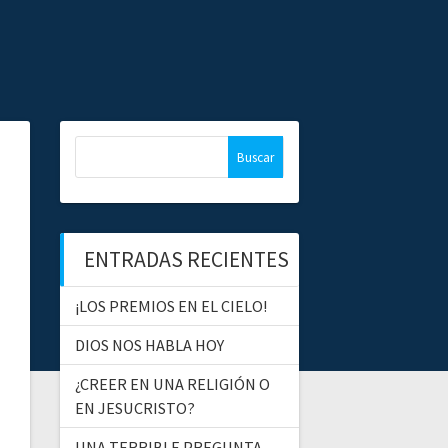
B
u
s
c
a
ENTRADAS RECIENTES
r
:
¡LOS PREMIOS EN EL CIELO!
DIOS NOS HABLA HOY
¿CREER EN UNA RELIGIÓN O
EN JESUCRISTO?
UNA TERRIBLE PREGUNTA