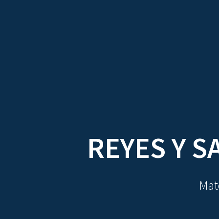
TRATADOS
AU
REYES Y S
Mate