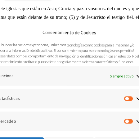
iete iglesias que están en Asia; Gracia y paz a vosotros⸴ del que es y que
tus que están delante de su trono; (5) y de Jesucristo el testigo fiel⸴ el
o de los reyes de la tierra. Al que nos amó⸴ y nos lavó de nuestros
Consentimiento de Cookies
YES Y
SACERDOTES
para Dios⸴ su Padre; a él sea gloria e imperio
0) Y nos has hecho para nuestro Dios reyes y sacerdotes⸴ y reinaremos
a brindar las mejores experiencias, utilizamos tecnologías como cookies para almacenar y/o
der a la información del dispositivo. El consentimiento para estas tecnologías nos permitirá
cesar datos como el comportamiento de navegación o identificaciones únicas en este sitio. No 
onsentimiento o retirarlo puede afectar negativamente a ciertas características y funciones.
uncional
Siempre activo
pa de nuestras vidas⸴ nos olvidamos de nuestro linaje⸴ nos olvidamos
es hemos actuado como mendigos. Hoy⸴ a través de esta palabra⸴ quiero
stadísticas
tos de mendigos y a actuar como verdaderos reyes escogidos para Dios.
Es
ercadeo
M
ue lleva días sin bañarse⸴ verdaderamente es muy desagradable. En lo