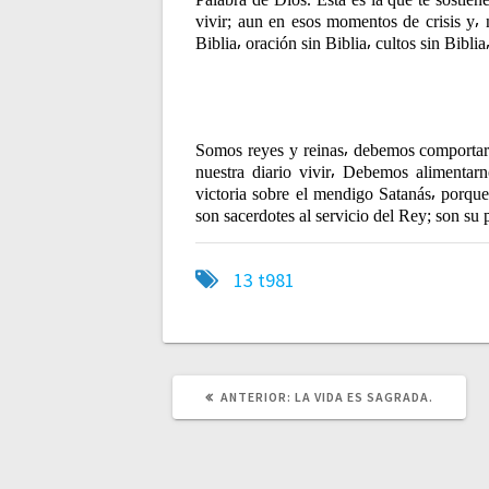
vivir; aun en esos momentos de crisis y⸴ 
Biblia⸴ oración sin Biblia⸴ cultos sin Bibli
Somos reyes y reinas⸴ debemos comportar
nuestra diario vivir⸴ Debemos alimenta
victoria sobre el mendigo Satanás⸴ porque
son sacerdotes al servicio del Rey; son s
13
t981
ANTERIOR:
P
LA VIDA ES SAGRADA.
U
B
L
I
C