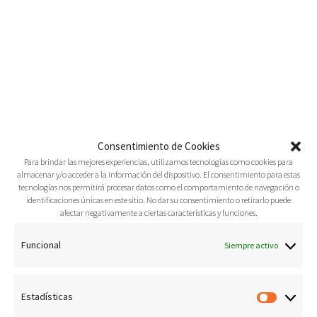
cuentas le van a dar a Dios los sacerdotes y
líderes católicos que enseñaron una mentira
como si…
LEE MÁS
admin
16 Enero, 2019
0
Consentimiento de Cookies
Para brindar las mejores experiencias, utilizamos tecnologías como cookies para
almacenar y/o acceder a la información del dispositivo. El consentimiento para estas
tecnologías nos permitirá procesar datos como el comportamiento de navegación o
identificaciones únicas en este sitio. No dar su consentimiento o retirarlo puede
afectar negativamente a ciertas características y funciones.
Funcional
Siempre activo
Estadísticas
Estadís