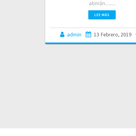
abrirán……
LEE MÁS
admin
13 Febrero, 2019