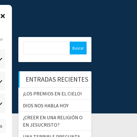
dar
B
u
s
c
a
ENTRADAS RECIENTES
r
tadísticas
:
¡LOS PREMIOS EN EL CIELO!
DIOS NOS HABLA HOY
ercadeo
¿CREER EN UNA RELIGIÓN O
EN JESUCRISTO?
as
UNA TERRIBLE PREGUNTA