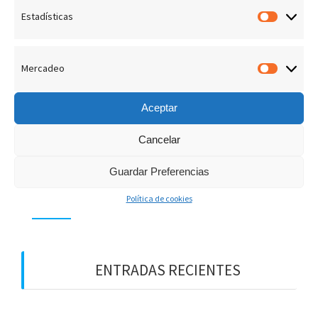
LEE MÁS
Estadísticas
Estadís
admin
13 Febrero, 2019
0
Mercadeo
Merca
Aceptar
Cancelar
B
Guardar Preferencias
u
s
Política de cookies
c
a
r
:
ENTRADAS RECIENTES
¡LOS PREMIOS EN EL CIELO!