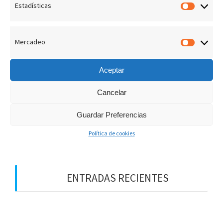
Estadísticas
Estadís
admin
13 Febrero, 2019
0
Mercadeo
Merca
Aceptar
Cancelar
B
u
Guardar Preferencias
s
Política de cookies
c
a
r
:
ENTRADAS RECIENTES
¡LOS PREMIOS EN EL CIELO!
DIOS NOS HABLA HOY