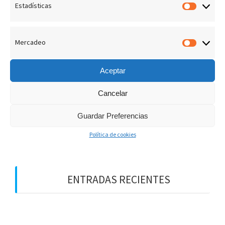
Estadísticas
Estadís
admin
13 Febrero, 2019
0
Mercadeo
Merca
Aceptar
Cancelar
B
u
Guardar Preferencias
s
Política de cookies
c
a
r
:
ENTRADAS RECIENTES
¡LOS PREMIOS EN EL CIELO!
DIOS NOS HABLA HOY