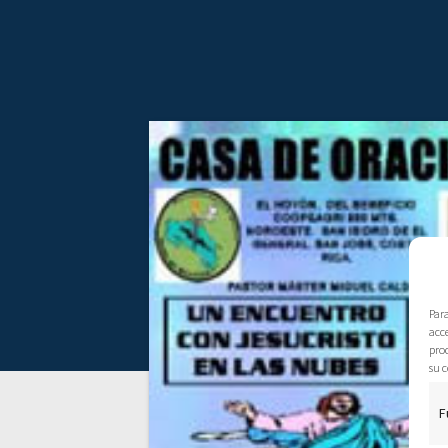
Par
acce
pro
su c
F