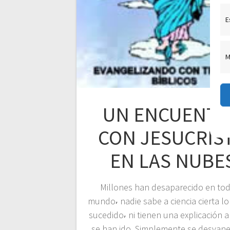
E
M
UN ENCUENT
CON JESUCRIS
EN LAS NUBE
Millones han desaparecido en tod
mundo⸴ nadie sabe a ciencia cierta l
sucedido⸴ ni tienen una explicación 
se han ido. Simplemente se desvane