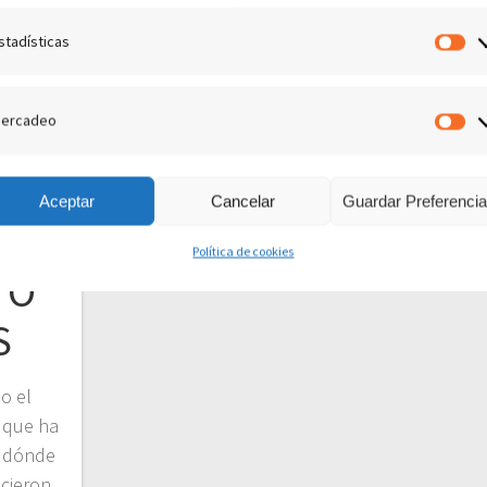
stadísticas
Es
ercadeo
M
Aceptar
Cancelar
Guardar Preferenci
RO
Política de cookies
TO
S
o el
o que ha
a dónde
cieron