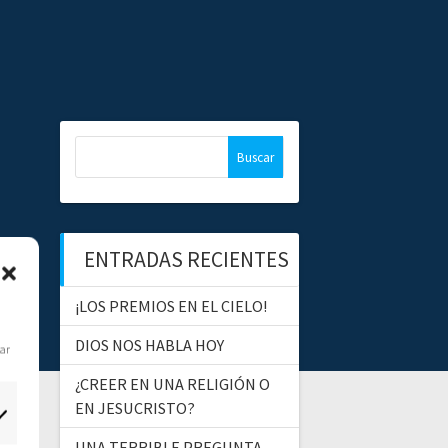
B
u
s
c
a
ENTRADAS RECIENTES
r
:
¡LOS PREMIOS EN EL CIELO!
DIOS NOS HABLA HOY
dar
¿CREER EN UNA RELIGIÓN O
EN JESUCRISTO?
UNA TERRIBLE PREGUNTA