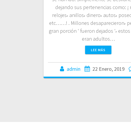
dejando sus pertenencias como: ¡ 
relojes⸴ anillos⸴ dinero⸴ autos⸴ pose
etc……! . Millones desaparecieron⸴ p
gran porción ‘ fueron dejados ‘⸴ estos
eran adultos…
LEE MÁS
admin
22 Enero, 2019