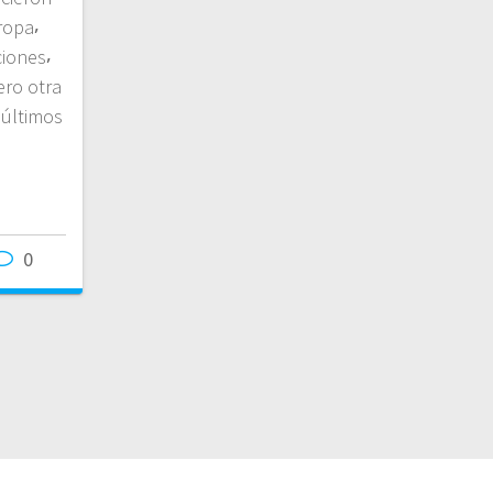
ropa⸴
ciones⸴
ero otra
 últimos
0