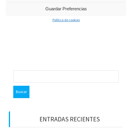
LEE MÁS
Guardar Preferencias
Política de cookies
admin
16 Enero, 2019
0
B
u
s
c
a
r
:
ENTRADAS RECIENTES