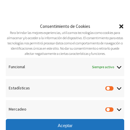
Consentimiento de Cookies
Para brindar las mejores experiencias, utilizamos tecnologías como cookies para
almacenar y/o acceder a la información del dispositivo. El consentimiento para estas
tecnologías nos permitirá procesar datos como el comportamiento de navegación o
identificaciones únicas en este sitio. No dar su consentimiento o retirarlo puede
afectar negativamente a ciertas características y funciones.
Funcional
Siempre activo
Estadísticas
Estadís
Mercadeo
Merca
Aceptar