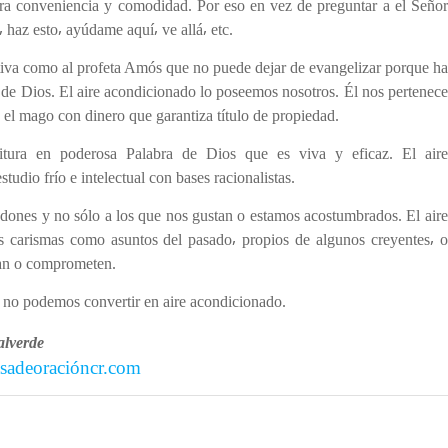
ra conveniencia y comodidad. Por eso en vez de preguntar a el Señor
 haz esto⸴ ayúdame aquí⸴ ve allá⸴ etc.
tiva como al profeta Amós que no puede dejar de evangelizar porque ha
a de Dios. El aire acondicionado lo poseemos nosotros. Él nos pertenece
l mago con dinero que garantiza título de propiedad.
ritura en poderosa Palabra de Dios que es viva y eficaz. El aire
tudio frío e intelectual con bases racionalistas.
 dones y no sólo a los que nos gustan o estamos acostumbrados. El aire
s carismas como asuntos del pasado⸴ propios de algunos creyentes⸴ o
an o comprometen.
 no podemos convertir en aire acondicionado.
alverde
sadeoracióncr.com