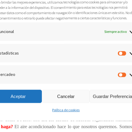
a brindar las mejores experiencias, utilizamos tecnologías como cookies para almacenar y/o
der a la información del dispositivo. El consentimiento para estas tecnologías nos permitirá
cesar datos como el comportamiento de navegación o identificaciones únicas en este sitio. No 
onsentimiento o retirarlo puede afectar negativamente a ciertas características y funciones.
uncional
Siempre activo
‘Cuando llegó el día de Pentecostés estaban todos unánimes juntos. De
e un viento recio que soplaba⸴ el cual llenó toda la casa donde estaban;
stadísticas
Es
como de fuego⸴ asentándose sobre cada uno de ellos. Todos fueron llenos
n otras lenguas⸴ según el Espíritu les daba que hablaran’.
ercadeo
M
se al Espíritu Santo. Sin embargo⸴ para algunos este viento puede ser un
llenó hasta los rincones más oscuros de la vida de los apóstoles y los
resucitado. Otros⸴ con excesivo tacto político al que llaman prudencia⸴
Aceptar
Cancelar
Guardar Preferenci
condicionado que podemos graduar de acuerdo a la subjetividad o la
Política de cookies
do⸴ como a Pablo⸴ nos tira del caballo de nuestras seguridades humanas
 haga?
El aire acondicionado hace lo que nosotros queremos. Somos