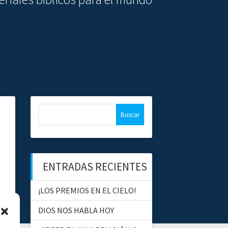
B
u
s
c
a
ENTRADAS RECIENTES
r
:
¡LOS PREMIOS EN EL CIELO!
DIOS NOS HABLA HOY