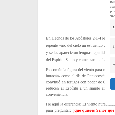
g
Par
acce
a
pro
su c
c
F
i
En Hechos de los Apóstoles 2⸴1-4 leemos: 
repente vino del cielo un estruendo como d
E
ó
y se les aparecieron lenguas repartidas⸴ 
del Espíritu Santo y comenzaron a hablar e
M
n
Es común la figura del viento para referir
huracán⸴ como el día de Pentecostés⸴ que 
d
convirtió en testigos con poder de Cristo 
reducen al Espíritu a un simple aire a
e
conveniencia.
He aquí la diferencia: El viento huracana
e
para preguntar:
¿qué quieres Señor que