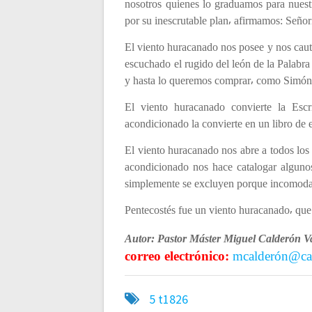
nosotros quienes lo graduamos para nuest
n
por su inescrutable plan⸴ afirmamos: Señor⸴
El viento huracanado nos posee y nos cau
t
escuchado el rugido del león de la Palabr
y hasta lo queremos comprar⸴ como Simón e
r
El viento huracanado convierte la Esc
a
acondicionado la convierte en un libro de es
El viento huracanado nos abre a todos los
d
acondicionado nos hace catalogar alguno
simplemente se excluyen porque incomod
a
Pentecostés fue un viento huracanado⸴ que
s
Autor: Pastor Máster Miguel Calderón V
correo electrónico:
mcalderón@ca
5
t1826