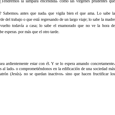
 ¿Tendremos la lámpara encendida⸴ como las vírgenes prudentes que
? Sabemos⸴ antes que nada⸴ que vigila bien el que ama. Lo sabe la
de del trabajo o que está regresando de un largo viaje; lo sabe la madre
vuelto todavía a casa; lo sabe el enamorado que no ve la hora de
 esperar⸴ por más que el otro tarde.
esea ardientemente estar con él. Y se lo espera amando concretamente⸴
os al lado⸴ o comprometiéndonos en la edificación de una sociedad más
trón (Jesús)⸴ no se quedan inactivos⸴ sino que hacen fructificar los