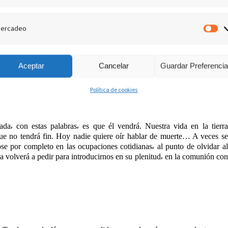
 de los tiempos coincide con su venida. Él⸴ Señor de la historia⸴ volverá.
ercadeo
. Pero⸴ ¿cuándo se dará ese encuentro? Nadie lo sabe⸴ puede suceder en
M
cto⸴ está en sus manos. Él nos la dio: él puede volver a tomarla en
os advierte: tendrán ocasión de estar preparados a ese acontecimiento⸴
Aceptar
Cancelar
Guardar Preferenci
Política de cookies
da⸴ con estas palabras⸴ es que él vendrá. Nuestra vida en la tierra
ue no tendrá fin. Hoy nadie quiere oír hablar de muerte… A veces se
se por completo en las ocupaciones cotidianas⸴ al punto de olvidar al
a volverá a pedir para introducirnos en su plenitud⸴ en la comunión con