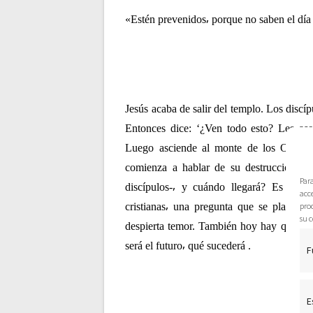
c
«Estén prevenidos⸴ porque no saben el día
i
ó
Jesús acaba de salir del templo. Los discíp
Entonces dice: ‘¿Ven todo esto? Les ase
n
Luego asciende al monte de los Olivos⸴ 
d
comienza a hablar de su destrucción y
Par
discípulos-⸴ y cuándo llegará? Es una 
acce
e
pro
cristianas⸴ una pregunta que se plantea
su c
despierta temor. También hoy hay quiene
e
será el futuro⸴ qué sucederá
.
F
n
E