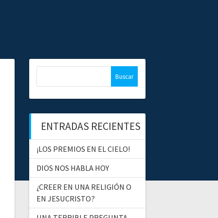
B
u
s
c
a
ENTRADAS RECIENTES
r
:
¡LOS PREMIOS EN EL CIELO!
DIOS NOS HABLA HOY
¿CREER EN UNA RELIGIÓN O
EN JESUCRISTO?
UNA TERRIBLE PREGUNTA