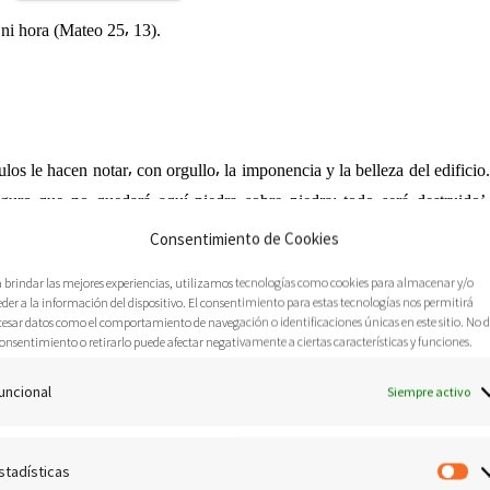
 ni hora
(Mateo 25⸴ 13).
ulos le hacen notar⸴ con orgullo⸴ la imponencia y la belleza del edificio.
guro que no quedará aquí piedra sobre piedra: todo será destruido’.
se sienta y⸴ mirando a la ciudad de Jerusalén⸴ que tiene al frente⸴
Consentimiento de Cookies
 del fin del mundo.
¿Cómo será el fin del mundo -le preguntan los
a brindar las mejores experiencias, utilizamos tecnologías como cookies para almacenar y/o
pregunta que también se han planteado las sucesivas generaciones
der a la información del dispositivo. El consentimiento para estas tecnologías nos permitirá
cesar datos como el comportamiento de navegación o identificaciones únicas en este sitio. No 
 todo ser humano. En efecto⸴ el futuro es misterioso y muchas veces
onsentimiento o retirarlo puede afectar negativamente a ciertas características y funciones.
s preguntan a los magos o averiguan en el horóscopo para saber cómo
uncional
Siempre activo
stadísticas
Es