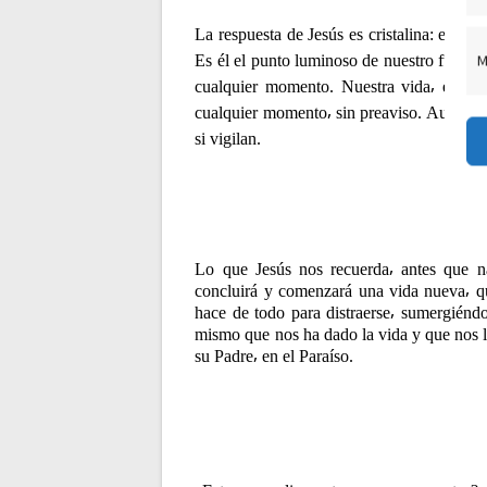
t
La respuesta de Jesús es cristalina: el fin
M
r
Es él el punto luminoso de nuestro futuro
cualquier momento. Nuestra vida⸴ en efe
cualquier momento⸴ sin preaviso. Aunque n
a
si vigilan.
d
a
Lo que Jesús nos recuerda⸴ antes que na
s
concluirá y comenzará una vida nueva⸴ q
hace de todo para distraerse⸴ sumergiéndo
mismo que nos ha dado la vida y que nos l
su Padre⸴ en el Paraíso.